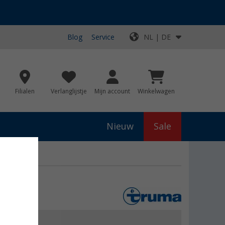
Blog
Service
NL | DE
Filialen
Verlanglijstje
Mijn account
Winkelwagen
Nieuw
Sale
js
€ 18,49