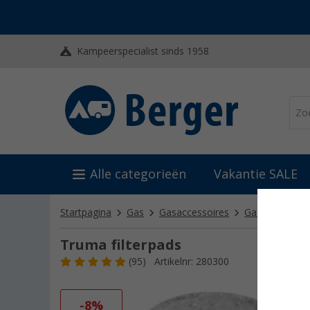
Kampeerspecialist sinds 1958
Alle categorieën
Vakantie SALE
Startpagina
Gas
Gasaccessoires
Gasfilters
T
Truma filterpads
(95)
Artikelnr: 280300
-8%