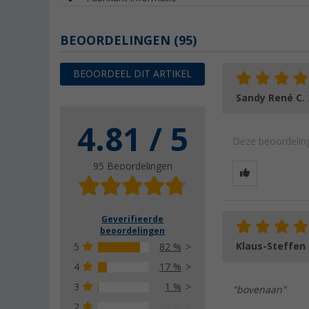
BEOORDELINGEN
(95)
BEOORDEEL DIT ARTIKEL
Sandy René C.
4.81 / 5
Deze beoordeling
95 Beoordelingen
Geverifieerde
beoordelingen
Klaus-Steffen
5
82 %
4
17 %
3
1 %
"bovenaan"
2
0 %