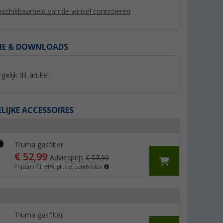
schikbaarheid van de winkel controleren
IE & DOWNLOADS
%
gelijk dit artikel
IJKE ACCESSOIRES
Truma gasfilter
Als Schwabe K.O. G
Truma gasfilter
araat
H AL 8300
(93)
€ 52,99
(7)
Adviesprijs
€ 57,99
52,
€
53,
€
99
99
Prijzen incl. BTW, plus verzendkosten
Adviesprijs 57,99 €
Adviesprijs 69,99 €
Truma gasfilter