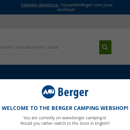
Vakantie-uitverkoop:
Topaanbiedingen voor jouw
avontuur!
ruma filterpads
WELCOME TO THE BERGER CAMPING WEBSHOP!
You are currently on www.berger-camping.nl.
Would you rather switch to the store in English?
Adviespri