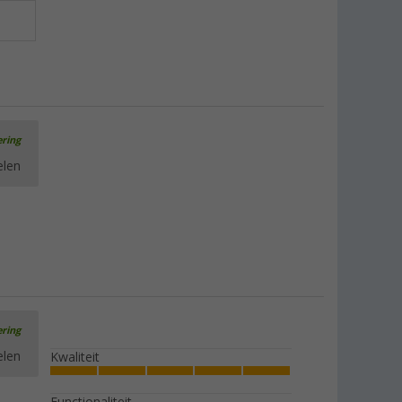
ering
elen
ering
elen
Kwaliteit
Functionaliteit