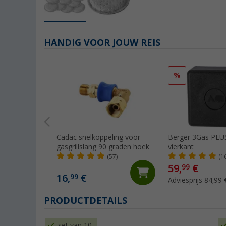
HANDIG VOOR JOUW REIS
%
Cadac snelkoppeling voor
Berger 3Gas PLU
gasgrillslang 90 graden hoek
vierkant
(57)
(1
59,
€
99
16,
€
99
Adviesprijs 84,99 
PRODUCTDETAILS
set van 10