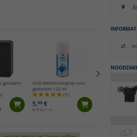
Be
INFORMAT
Ver
NOODZAKEL
S gasalarm
GOK lekdetectiespray voor
TriGas-
gastesten 125 ml
waarschuwingsapp
6)
(71)
(77)
96,
€
99
5,
€
99
€
Adviesprijs 99,- €
(€ 47,92 / 1 l)
voor het gebruik van Truma-gasfilters