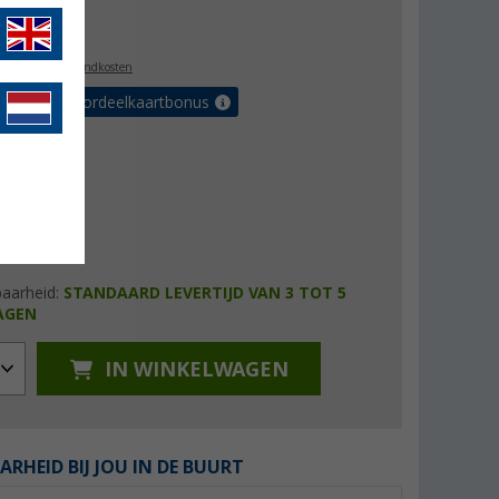
6,99
l. BTW
plus verzendkosten
r tot 5% voordeelkaartbonus
baarheid:
STANDAARD LEVERTIJD VAN 3 TOT 5
AGEN
IN WINKELWAGEN
ARHEID BIJ JOU IN DE BUURT