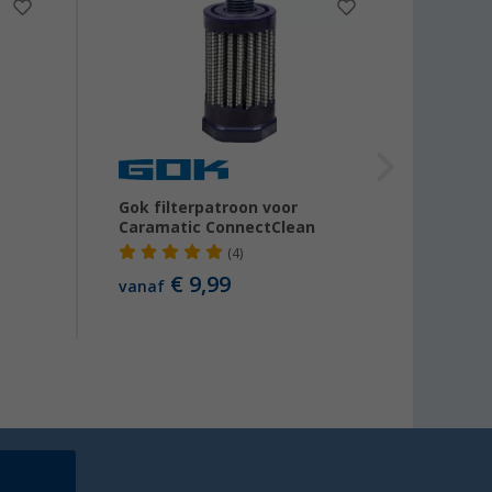
Gok filterpatroon voor
Gok C
Caramatic ConnectClean
gasfil
(4)
€ 9,99
vanaf
vanaf