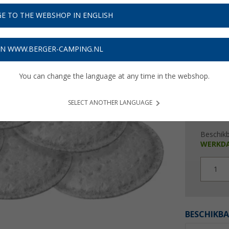
€ 1
E TO THE WEBSHOP IN ENGLISH
Prijzen inc
Verzeke
ON WWW.BERGER-CAMPING.NL
You can change the language at any time in the webshop.
SELECT ANOTHER LANGUAGE
Beschik
WERKD
1
BESCHIKBA