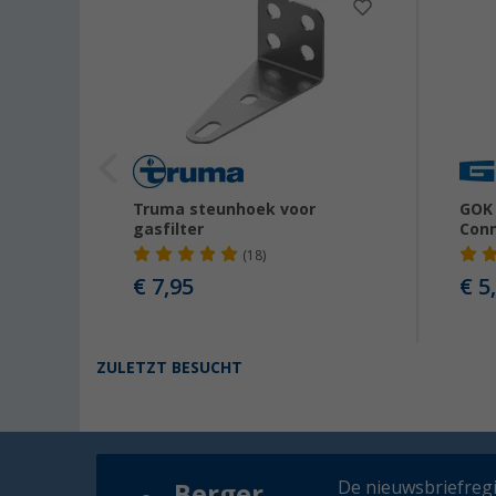
Clean
Truma steunhoek voor
GOK
gasfilter
Con
(18)
€ 7,95
€ 5
ZULETZT BESUCHT
De nieuwsbriefregis
Berger