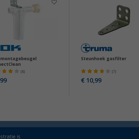
 montagebeugel
Steunhoek gasfilter
nectClean
(8)
(7)
,99
€ 10,99
tratie is