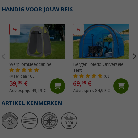
HANDIG VOOR JOUW REIS
%
%
Werp-omkleedcabine
Berger Toledo Universele
Tent
(Meer dan 100)
(68)
39,
€
69,
€
99
99
Adviesprijs 49,99 €
Adviesprijs 84,99 €
ARTIKEL KENMERKEN