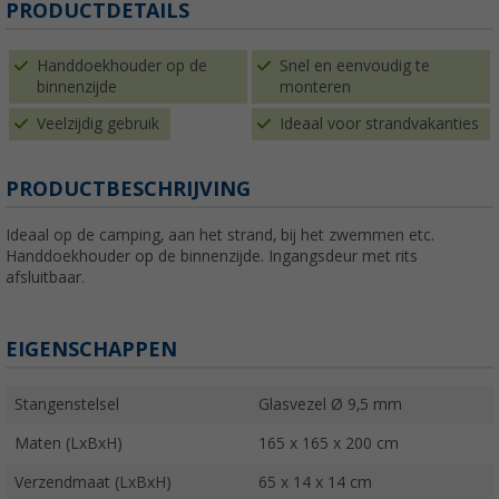
PRODUCTDETAILS
Handdoekhouder op de
Snel en eenvoudig te
binnenzijde
monteren
Veelzijdig gebruik
Ideaal voor strandvakanties
PRODUCTBESCHRIJVING
Ideaal op de camping, aan het strand, bij het zwemmen etc.
Handdoekhouder op de binnenzijde. Ingangsdeur met rits
afsluitbaar.
EIGENSCHAPPEN
Stangenstelsel
Glasvezel Ø 9,5 mm
Maten (LxBxH)
165 x 165 x 200 cm
Verzendmaat (LxBxH)
65 x 14 x 14 cm