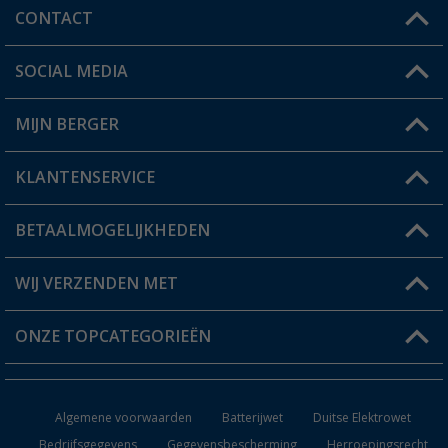
CONTACT
SOCIAL MEDIA
Een vraag?
MIJN BERGER
Winkel vinden
KLANTENSERVICE
Mijn account
Status bestelling
BETAALMOGELIJKHEDEN
FAQ & Contact
Berger voordeelkaart
Verzendinformatie
WIJ VERZENDEN MET
Verlanglijstje
Retourneren
ONZE TOPCATEGORIEËN
Catalogus
Camper en caravan accessoires
Dealer worden
Algemene voorwaarden
Batterijwet
Duitse Elektrowet
Keukenaccessoires
Bedrijfsgegevens
Gegevensbescherming
Herroepingsrecht