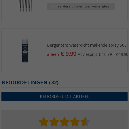
In meerdere uitvoeringen verkrijgbaar
Berger tent waterdicht makende spray 500 
€ 9,99
alleen
Adviesprijs
€ 10,99
€ 19,98 /
BEOORDELINGEN
(32)
BEOORDEEL DIT ARTIKEL