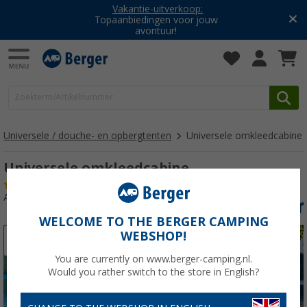
Vakantie-uitverkoop:
Topaanbiedingen voor jouw
avontuur!
Universele / douche- en opbergtenten
Universele omkleedcabine
Universele omkleedcabine
(32)
Artikelnr: 328440
WELCOME TO THE BERGER CAMPING
WEBSHOP!
-31%
You are currently on www.berger-camping.nl.
Would you rather switch to the store in English?