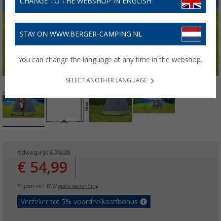
CHANGE TO THE WEBSHOP IN ENGLISH
STAY ON WWW.BERGER-CAMPING.NL
You can change the language at any time in the webshop.
SELECT ANOTHER LANGUAGE
Adviesprijs
€ 79,99
€ 54,99
Prijzen incl. BTW
gratis verzending
Verzeker tot 5% voordeelkaartbonus