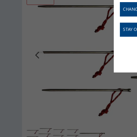
CHANG
STAY 