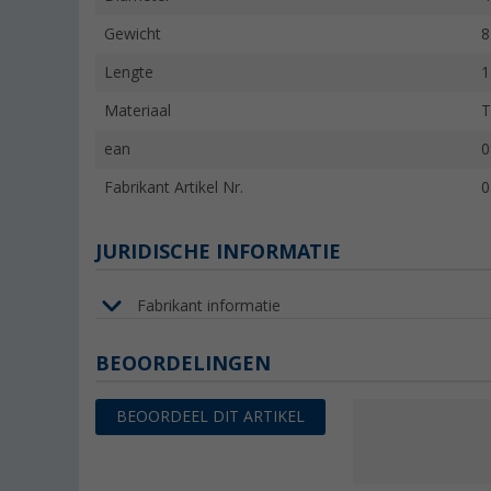
Gewicht
8
Lengte
1
Materiaal
T
ean
0
Fabrikant Artikel Nr.
0
JURIDISCHE INFORMATIE
Fabrikant informatie
BEOORDELINGEN
BEOORDEEL DIT ARTIKEL