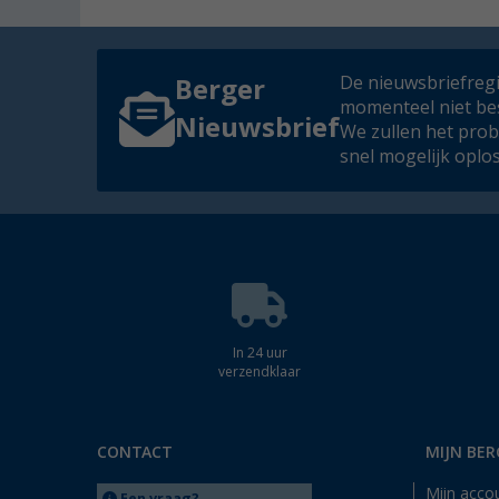
De nieuwsbriefregis
Berger
momenteel niet be
Nieuwsbrief
We zullen het pro
snel mogelijk oplo
In 24 uur
verzendklaar
CONTACT
MIJN BER
Mijn acco
Een vraag?