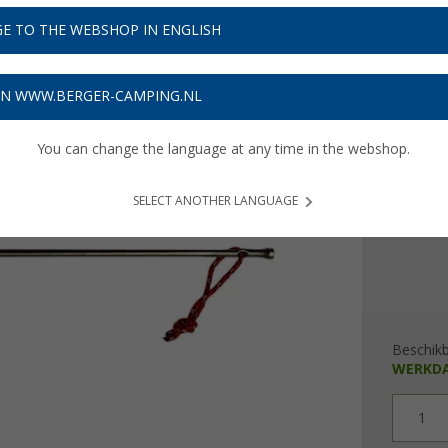
€ 2
E TO THE WEBSHOP IN ENGLISH
Prijzen inc
Verzeke
ON WWW.BERGER-CAMPING.NL
You can change the language at any time in the webshop.
uitvoeri
Norma
SELECT ANOTHER LANGUAGE
Beschik
WERKD
1