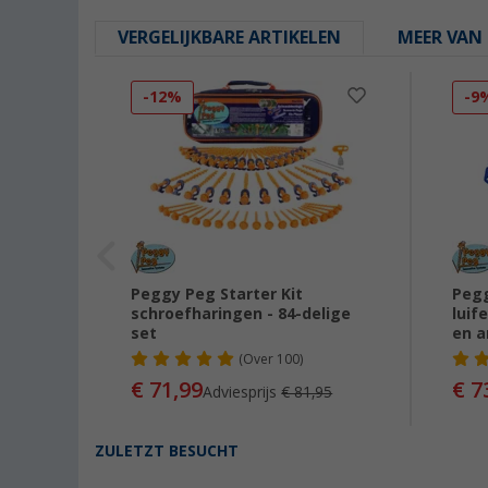
VERGELIJKBARE ARTIKELEN
MEER VAN 
-12%
-9
l plus
Peggy Peg Starter Kit
Pegg
schroefharingen - 84-delige
luif
set
en a
(
Over
100)
99
€ 71,99
€ 7
Adviesprijs
€ 81,95
ZULETZT BESUCHT