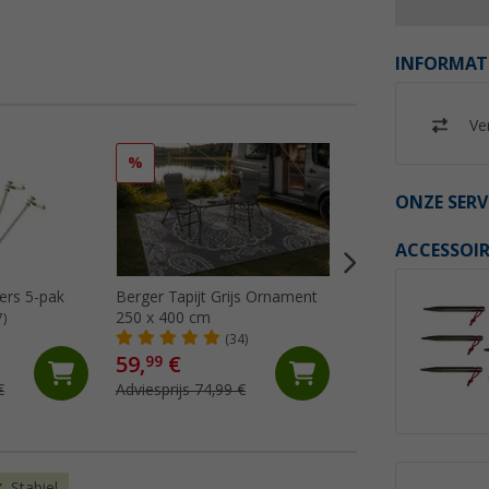
INFORMAT
Ver
%
%
ONZE SERV
ACCESSOIR
ers 5-pak
Berger Tapijt Grijs Ornament
Berger Tapijt Gre
250 x 400 cm
250x400 cm
7)
(34)
(24)
59,
€
64,
€
99
99
€
Adviesprijs 74,99 €
Adviesprijs 74,99 €
Stabiel