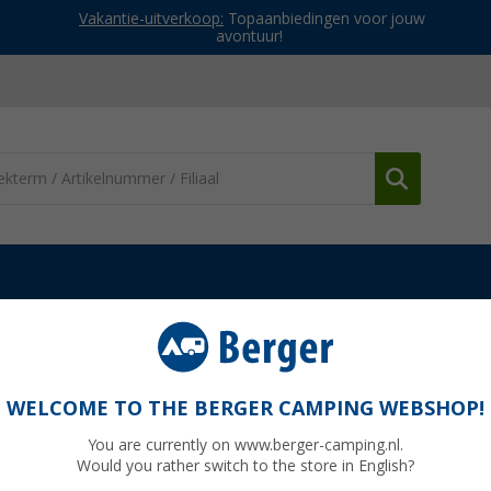
Vakantie-uitverkoop:
Topaanbiedingen voor jouw
avontuur!
en & spanmateriaal
Vargo Titan nagelknijper 6-pak
e set - 6-pak
WELCOME TO THE BERGER CAMPING WEBSHOP!
You are currently on www.berger-camping.nl.
Would you rather switch to the store in English?
Adviespri