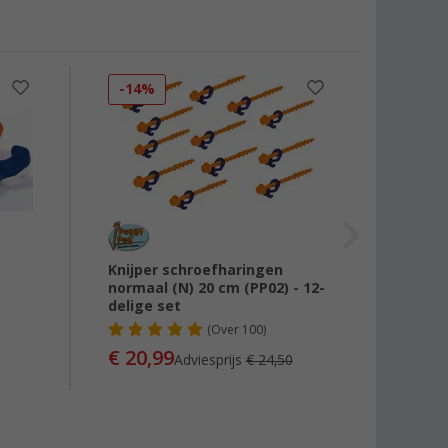
-14%
-28
Knijper schroefharingen
Berge
normaal (N) 20 cm (PP02) - 12-
delige set
(
Over
100)
€ 4,
€ 20,99
Adviesprijs
€ 24,50