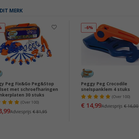
DIT MERK
%
-6%
y Peg Fix&Go Peg&Stop
Peggy Peg Crocodile
elset met schroefharingen
snelspanklem 4 stuks
nkerplaten 30 stuks
(
Over
100)
(
Over
100)
€ 14,99
Adviesprijs
€ 16,00
3,99
Adviesprijs
€ 81,95