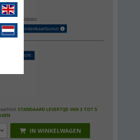
4,99
l. BTW
plus verzendkosten
r tot 5% voordeelkaartbonus
ng
al
Ultralicht
baarheid:
STANDAARD LEVERTIJD VAN 3 TOT 5
AGEN
IN WINKELWAGEN