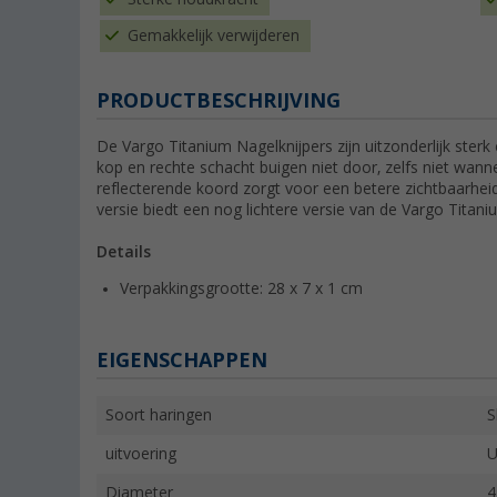
Gemakkelijk verwijderen
PRODUCTBESCHRIJVING
De Vargo Titanium Nagelknijpers zijn uitzonderlijk ster
kop en rechte schacht buigen niet door, zelfs niet wan
reflecterende koord zorgt voor een betere zichtbaarheid
versie biedt een nog lichtere versie van de Vargo Titaniu
Details
Verpakkingsgrootte: 28 x 7 x 1 cm
EIGENSCHAPPEN
Soort haringen
S
uitvoering
U
Diameter
4