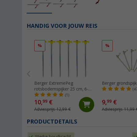
HANDIG VOOR JOUW REIS
%
%
Berger ExtremePeg
Berger grondspijk
rotsbodemspijker 25 cm, 6-
(4
pak
(1)
10,
€
9,
€
99
99
Adviesprijs 12,99 €
Adviesprijs 11,99 
PRODUCTDETAILS
Sterke houdkracht