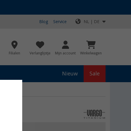
Blog
Service
NL | DE
Filialen
Verlanglijstje
Mijn account
Winkelwagen
Nieuw
Sale
js
€ 31,95