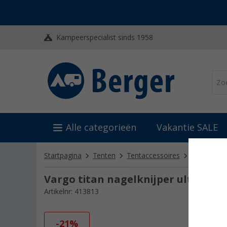
Kampeerspecialist sinds 1958
Alle categorieën
Vakantie SALE
Startpagina
Tenten
Tentaccessoires
Tentharing
Vargo titan nagelknijper ultralicht
Artikelnr: 413813
-21%