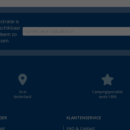
tratie is
schikbaar.
bleem zo
ssen.
3x in
Campingspecialist
Nederland
sinds 1958
GER
KLANTENSERVICE
unt
FAQ & Contact