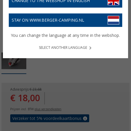
CHANGE TO THE WEBSHOP IN ENGLISH
STAY ON WWW.BERGER-CAMPING.NL
You can change the language at any time in the webshop.
SELECT ANOTHER LANGUAGE
Adviesprijs
€ 23,68
€ 18,00
Prijzen incl. BTW
plus verzendkosten
Verzeker tot 5% voordeelkaartbonus