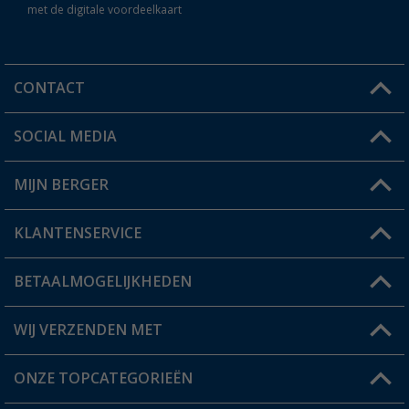
met de digitale voordeelkaart
CONTACT
SOCIAL MEDIA
Een vraag?
MIJN BERGER
Winkel vinden
KLANTENSERVICE
Mijn account
Status bestelling
BETAALMOGELIJKHEDEN
FAQ & Contact
Berger voordeelkaart
Verzendinformatie
WIJ VERZENDEN MET
Verlanglijstje
Retourneren
ONZE TOPCATEGORIEËN
Catalogus