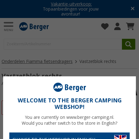
Vakantie-uitverkoop:
Topaanbiedingen voor jouw
avontuur!
Onderdelen Fiamma fietsendragers
Vastzetblok rechts
Vastzetblok rechts
Artikelnr: 111443
WELCOME TO THE BERGER CAMPING
WEBSHOP!
-23%
You are currently on www.berger-camping.nl.
Would you rather switch to the store in English?