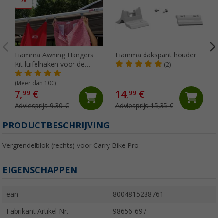
Fiamma Awning Hangers
Fiamma dakspant houder
Kit luifelhaken voor de
(2)
peesgeleider
(Meer dan 100)
7,
€
14,
€
99
99
Adviesprijs 9,30 €
Adviesprijs 15,35 €
PRODUCTBESCHRIJVING
Vergrendelblok (rechts) voor Carry Bike Pro
EIGENSCHAPPEN
ean
8004815288761
Fabrikant Artikel Nr.
98656-697