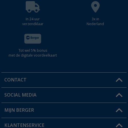
In 24 uur
3x in
verzendklaar
Nederland
Tot wel 5% bonus
met de digitale voordeelkaart
CONTACT
SOCIAL MEDIA
Een vraag?
MIJN BERGER
Winkel vinden
KLANTENSERVICE
Mijn account