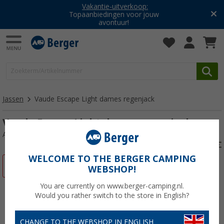
Vakantie-uitverkoop:
Topaanbiedingen voor jouw
avontuur!
Jassen
Vaude Escape Light dames regenjack
Vaude Escape Light dames regenjack
Artikelnr: 65575248
WELCOME TO THE BERGER CAMPING
-22%
WEBSHOP!
You are currently on www.berger-camping.nl.
Would you rather switch to the store in English?
CHANGE TO THE WEBSHOP IN ENGLISH