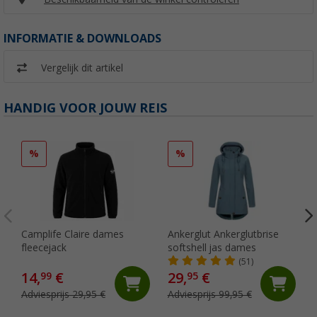
INFORMATIE & DOWNLOADS
Vergelijk dit artikel
HANDIG VOOR JOUW REIS
%
%
Camplife Claire dames
Ankerglut Ankerglutbrise
fleecejack
softshell jas dames
(51)
14,
€
29,
€
99
95
Adviesprijs 29,95 €
Adviesprijs 99,95 €