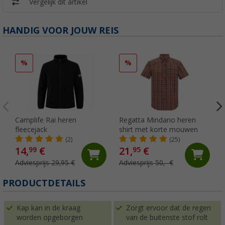
Vergelijk dit artikel
HANDIG VOOR JOUW REIS
%
%
Camplife Rai heren
Regatta Mindano heren
fleecejack
shirt met korte mouwen
(2)
(25)
14,
€
21,
€
99
95
Adviesprijs 29,95 €
Adviesprijs 50,- €
PRODUCTDETAILS
Kap kan in de kraag
Zorgt ervoor dat de regen
worden opgeborgen
van de buitenste stof rolt