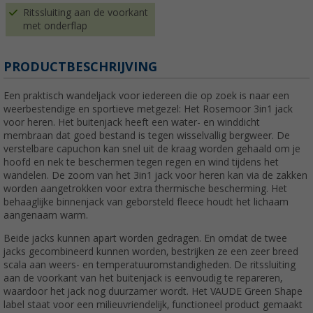
Ritssluiting aan de voorkant
met onderflap
PRODUCTBESCHRIJVING
Een praktisch wandeljack voor iedereen die op zoek is naar een
weerbestendige en sportieve metgezel: Het Rosemoor 3in1 jack
voor heren. Het buitenjack heeft een water- en winddicht
membraan dat goed bestand is tegen wisselvallig bergweer. De
verstelbare capuchon kan snel uit de kraag worden gehaald om je
hoofd en nek te beschermen tegen regen en wind tijdens het
wandelen. De zoom van het 3in1 jack voor heren kan via de zakken
worden aangetrokken voor extra thermische bescherming. Het
behaaglijke binnenjack van geborsteld fleece houdt het lichaam
aangenaam warm.
Beide jacks kunnen apart worden gedragen. En omdat de twee
jacks gecombineerd kunnen worden, bestrijken ze een zeer breed
scala aan weers- en temperatuuromstandigheden. De ritssluiting
aan de voorkant van het buitenjack is eenvoudig te repareren,
waardoor het jack nog duurzamer wordt. Het VAUDE Green Shape
label staat voor een milieuvriendelijk, functioneel product gemaakt