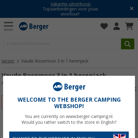
Vakantie-uitverkoop:
Topaanbiedingen voor jouw
avontuur!
Jassen
Vaude Rosemoor 3 in 1 herenjack
Vaude Rosemoor 3 in 1 herenjack
Artikelnr: 434224XXXL
WELCOME TO THE BERGER CAMPING
-36%
WEBSHOP!
You are currently on www.berger-camping.nl.
Would you rather switch to the store in English?