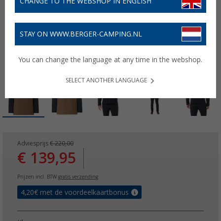
CHANGE TO THE WEBSHOP IN ENGLISH
STAY ON WWW.BERGER-CAMPING.NL
You can change the language at any time in the webshop.
SELECT ANOTHER LANGUAGE
Adviesprijs
€ 220,00
€ 139,95
Prijzen incl. BTW
gratis verzending
4,20
€ met de voordeelkaartbonus