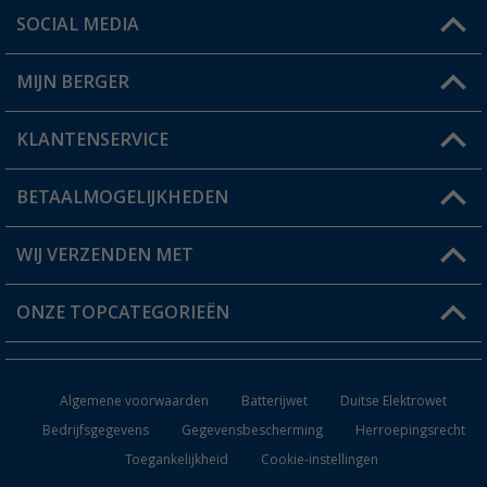
SOCIAL MEDIA
Een vraag?
MIJN BERGER
Winkel vinden
KLANTENSERVICE
Mijn account
Status bestelling
BETAALMOGELIJKHEDEN
FAQ & Contact
Berger voordeelkaart
Verzendinformatie
WIJ VERZENDEN MET
Verlanglijstje
Retourneren
ONZE TOPCATEGORIEËN
Catalogus
Camper en caravan accessoires
Dealer worden
Algemene voorwaarden
Batterijwet
Duitse Elektrowet
Keukenaccessoires
Bedrijfsgegevens
Gegevensbescherming
Herroepingsrecht
Toegankelijkheid
Cookie-instellingen
Campingmeubilair