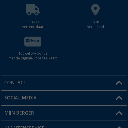
In 24 uur
3x in
verzendklaar
Nederland
Tot wel 5% bonus
met de digitale voordeelkaart
CONTACT
SOCIAL MEDIA
Een vraag?
MIJN BERGER
Winkel vinden