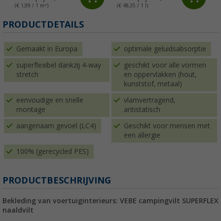
(€ 1,99 / 1 m²)
(€ 48,35 / 1 l)
PRODUCTDETAILS
Gemaakt in Europa
optimale geluidsabsorptie
superflexibel dankzij 4-way
geschikt voor alle vormen
stretch
en oppervlakken (hout,
kunststof, metaal)
eenvoudige en snelle
vlamvertragend,
montage
antistatisch
aangenaam gevoel (LC4)
Geschikt voor mensen met
een allergie
100% (gerecycled PES)
PRODUCTBESCHRIJVING
Bekleding van voertuiginterieurs: VEBE campingvilt SUPERFLEX
naaldvilt