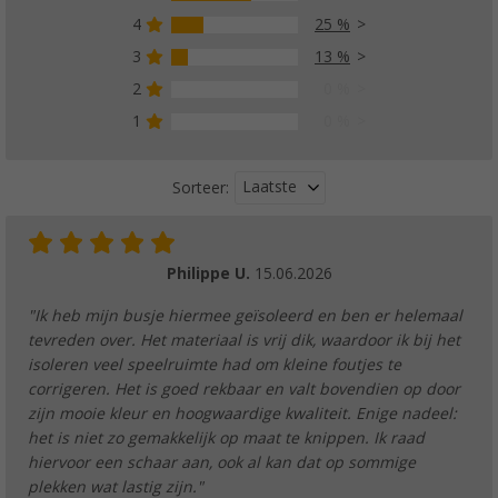
4
25 %
3
13 %
2
0 %
1
0 %
Laatste
Sorteer:
Philippe U.
15.06.2026
"Ik heb mijn busje hiermee geïsoleerd en ben er helemaal
tevreden over. Het materiaal is vrij dik, waardoor ik bij het
isoleren veel speelruimte had om kleine foutjes te
corrigeren. Het is goed rekbaar en valt bovendien op door
zijn mooie kleur en hoogwaardige kwaliteit. Enige nadeel:
het is niet zo gemakkelijk op maat te knippen. Ik raad
hiervoor een schaar aan, ook al kan dat op sommige
plekken wat lastig zijn."