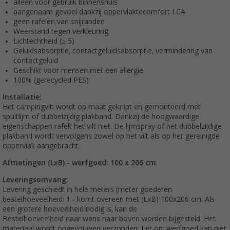
alleen voor gebruik binnenshuis
aangenaam gevoel dankzij oppervlaktecomfort LC4
geen rafelen van snijranden
Weerstand tegen verkleuring
Lichtechtheid (≥ 5)
Geluidsabsorptie, contactgeluidsabsorptie, vermindering van
contactgeluid
Geschikt voor mensen met een allergie
100% (gerecycled PES)
Installatie:
Het campingvilt wordt op maat geknipt en gemonteerd met
spuitlijm of dubbelzijdig plakband. Dankzij de hoogwaardige
eigenschappen rafelt het vilt niet. De lijmspray of het dubbelzijdige
plakband wordt vervolgens zowel op het vilt als op het gereinigde
oppervlak aangebracht.
Afmetingen (LxB) - werfgoed: 100 x 206 cm
Leveringsomvang:
Levering geschiedt in hele meters (meter goederen
bestelhoeveelheid: 1 - komt overeen met (LxB) 100x206 cm. Als
een grotere hoeveelheid nodig is, kan de
Bestelhoeveelheid naar wens naar boven worden bijgesteld. Het
materiaal wordt opgevouwen verzonden. Let op: werfgoed kan niet