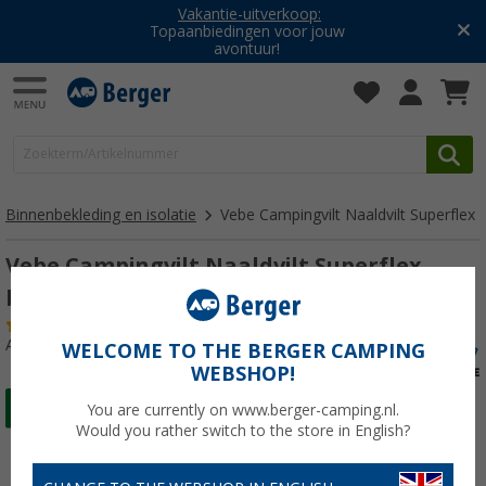
Vakantie-uitverkoop:
Topaanbiedingen voor jouw
avontuur!
Binnenbekleding en isolatie
Vebe Campingvilt Naaldvilt Superflex
Vebe Campingvilt Naaldvilt Superflex
beige
(8)
Artikelnr: 755184
WELCOME TO THE BERGER CAMPING
WEBSHOP!
You are currently on www.berger-camping.nl.
Would you rather switch to the store in English?