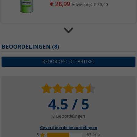
€ 28,99
Adviesprijs
€ 30,40
BEOORDELINGEN
(8)
Bruckmann Busbastler Handboek Stap voor
eigen camper
€ 29,99
BEOORDEEL DIT ARTIKEL
4.5 / 5
8 Beoordelingen
Geverifieerde beoordelingen
5
63 %