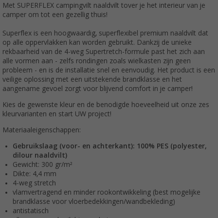
Met SUPERFLEX campingvilt naaldvilt tover je het interieur van je
camper om tot een gezellig thuis!
Superflex is een hoogwaardig, superflexibel premium naaldvilt dat
op alle oppervlakken kan worden gebruikt. Dankzij de unieke
rekbaarheid van de 4-weg Supertretch-formule past het zich aan
alle vormen aan - zelfs rondingen zoals wielkasten zijn geen
probleem - en is de installatie snel en eenvoudig. Het product is een
veilige oplossing met een uitstekende brandklasse en het
aangename gevoel zorgt voor blijvend comfort in je camper!
Kies de gewenste kleur en de benodigde hoeveelheid uit onze zes
kleurvarianten en start UW project!
Materiaaleigenschappen:
Gebruikslaag (voor- en achterkant): 100% PES (polyester,
dilour naaldvilt)
Gewicht: 300 gr/m²
Dikte: 4,4 mm
4-weg stretch
vlamvertragend en minder rookontwikkeling (best mogelijke
brandklasse voor vloerbedekkingen/wandbekleding)
antistatisch