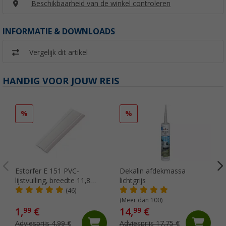
Beschikbaarheid van de winkel controleren
INFORMATIE & DOWNLOADS
Vergelijk dit artikel
HANDIG VOOR JOUW REIS
%
%
Estorfer E 151 PVC-
Dekalin afdekmassa
lijstvulling, breedte 11,8
lichtgrijs
mm, per meter, wit
(46)
(Meer dan 100)
1,
€
14,
€
99
99
Adviesprijs 4,99 €
Adviesprijs 17,75 €