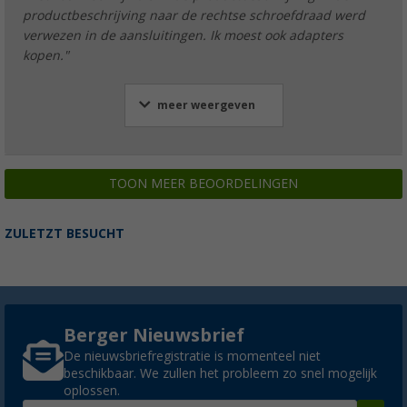
productbeschrijving naar de rechtse schroefdraad werd
verwezen in de aansluitingen. Ik moest ook adapters
kopen."
meer weergeven
TOON MEER BEOORDELINGEN
ZULETZT BESUCHT
Berger Nieuwsbrief
De nieuwsbriefregistratie is momenteel niet
beschikbaar. We zullen het probleem zo snel mogelijk
oplossen.