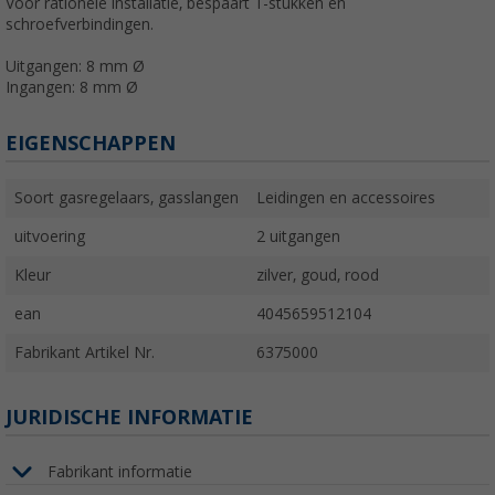
Voor rationele installatie, bespaart T-stukken en
schroefverbindingen.
Uitgangen: 8 mm Ø
Ingangen: 8 mm Ø
EIGENSCHAPPEN
Soort gasregelaars, gasslangen
Leidingen en accessoires
uitvoering
2 uitgangen
Kleur
zilver, goud, rood
ean
4045659512104
Fabrikant Artikel Nr.
6375000
JURIDISCHE INFORMATIE
Fabrikant informatie