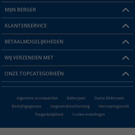
MIJN BERGER
Winkel vinden
KLANTENSERVICE
Mijn account
Status bestelling
BETAALMOGELIJKHEDEN
FAQ & Contact
Berger voordeelkaart
Verzendinformatie
WIJ VERZENDEN MET
Verlanglijstje
Retourneren
ONZE TOPCATEGORIEËN
Catalogus
Camper en caravan accessoires
Dealer worden
Algemene voorwaarden
Batterijwet
Duitse Elektrowet
Keukenaccessoires
Bedrijfsgegevens
Gegevensbescherming
Herroepingsrecht
Toegankelijkheid
Cookie-instellingen
Campingmeubilair
Campingtoiletten