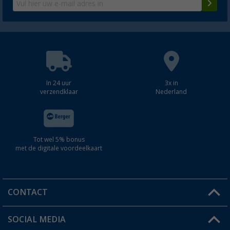
In 24 uur
3x in
verzendklaar
Nederland
Tot wel 5% bonus
met de digitale voordeelkaart
CONTACT
SOCIAL MEDIA
Een vraag?