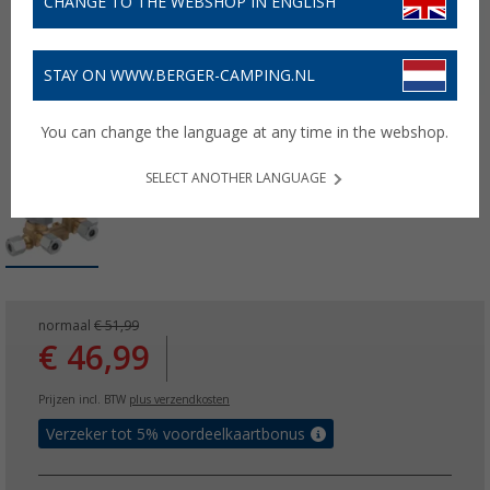
CHANGE TO THE WEBSHOP IN ENGLISH
STAY ON WWW.BERGER-CAMPING.NL
You can change the language at any time in the webshop.
SELECT ANOTHER LANGUAGE
normaal
€ 51,99
€ 46,99
Prijzen incl. BTW
plus verzendkosten
Verzeker tot 5% voordeelkaartbonus