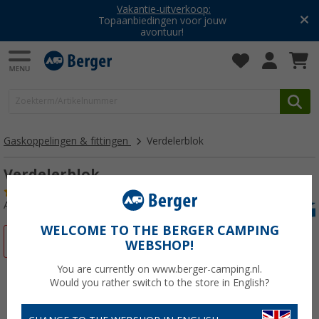
Vakantie-uitverkoop:
Topaanbiedingen voor jouw
avontuur!
Gaskoppelingen & fittingen
Verdelerblok
Verdelerblok
(6)
Artikelnr: 112190
WELCOME TO THE BERGER CAMPING
-9%
WEBSHOP!
You are currently on www.berger-camping.nl.
Would you rather switch to the store in English?