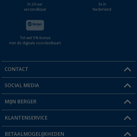
In 24 uur
3x in
verzendklaar
Nederland
Tot wel 5% bonus
met de digitale voordeelkaart
CONTACT
SOCIAL MEDIA
Een vraag?
MIJN BERGER
Winkel vinden
KLANTENSERVICE
Mijn account
Status bestelling
BETAALMOGELIJKHEDEN
FAQ & Contact