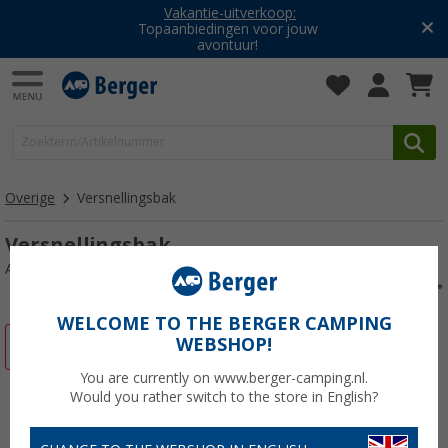
Vakantie-uitverkoop:
Topaanbiedingen voor jouw
avontuur!
Overige
Versnellingsbak
Versnellingsbak
Artikelnr: 106133
WELCOME TO THE BERGER CAMPING
WEBSHOP!
-6%
You are currently on www.berger-camping.nl.
Would you rather switch to the store in English?