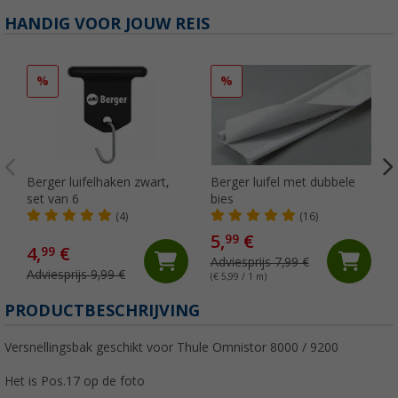
HANDIG VOOR JOUW REIS
%
%
Berger luifelhaken zwart,
Berger luifel met dubbele
set van 6
bies
(4)
(16)
5,
€
99
4,
€
99
Adviesprijs 7,99 €
Adviesprijs 9,99 €
(€ 5,99 / 1 m)
PRODUCTBESCHRIJVING
Versnellingsbak geschikt voor Thule Omnistor 8000 / 9200
Het is Pos.17 op de foto