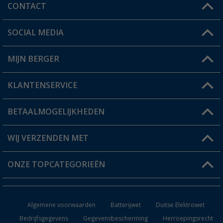
CONTACT
SOCIAL MEDIA
Een vraag?
MIJN BERGER
Winkel vinden
KLANTENSERVICE
Mijn account
Status bestelling
BETAALMOGELIJKHEDEN
FAQ & Contact
Berger voordeelkaart
Verzendinformatie
WIJ VERZENDEN MET
Verlanglijstje
Retourneren
ONZE TOPCATEGORIEËN
Catalogus
Camper en caravan accessoires
Dealer worden
Algemene voorwaarden
Batterijwet
Duitse Elektrowet
Keukenaccessoires
Bedrijfsgegevens
Gegevensbescherming
Herroepingsrecht