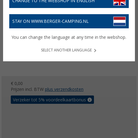
CHANGE TO THE WEBSHOP IN ENGLISH
STAY ON WWW.BERGER-CAMPING.NL
You can change the language at any time in the webshop.
SELECT ANOTHER LANGUAGE
€ 0,00
Prijzen incl. BTW
plus verzendkosten
Verzeker tot 5% voordeelkaartbonus