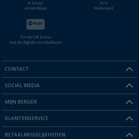
In 24 uur
3x in
verzendklaar
Nederland
Tot wel 5% bonus
met de digitale voordeelkaart
CONTACT
SOCIAL MEDIA
Een vraag?
MIJN BERGER
Winkel vinden
KLANTENSERVICE
Mijn account
Status bestelling
BETAALMOGELIJKHEDEN
FAQ & Contact