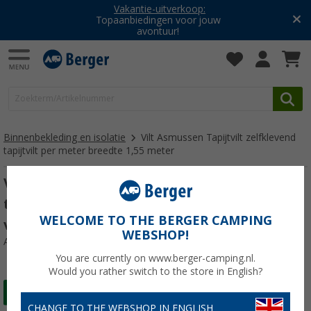
Vakantie-uitverkoop:
Topaanbiedingen voor jouw
avontuur!
Binnenbekleding en isolatie
Vilt Asmussen Tapijtvilt zelfklevend
tapijtvilt per meter breedte 1,55 meter
Vilt Asmussen Tapijtvilt zelfklevend
tapijtvilt per meter breedte 1,55 meter
WELCOME TO THE BERGER CAMPING
vanille
WEBSHOP!
Artikelnr: 624952
You are currently on www.berger-camping.nl.
Would you rather switch to the store in English?
CHANGE TO THE WEBSHOP IN ENGLISH