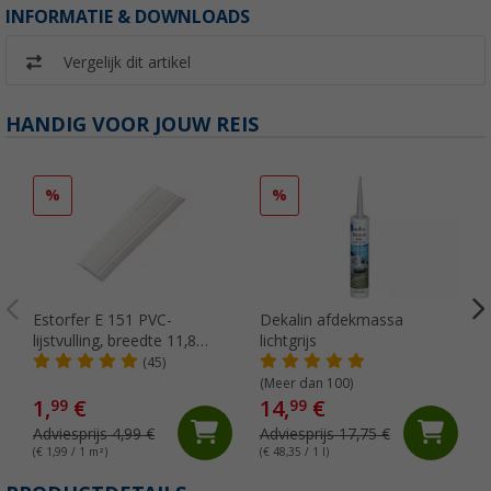
INFORMATIE & DOWNLOADS
Vergelijk dit artikel
HANDIG VOOR JOUW REIS
%
%
Estorfer E 151 PVC-
Dekalin afdekmassa
lijstvulling, breedte 11,8
lichtgrijs
mm, per meter, wit
(45)
(Meer dan 100)
1,
€
14,
€
99
99
Adviesprijs 4,99 €
Adviesprijs 17,75 €
(€ 1,99 / 1 m²)
(€ 48,35 / 1 l)