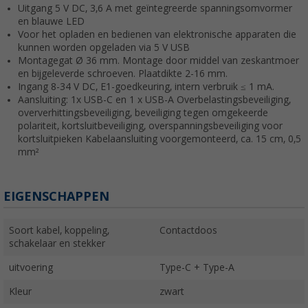
Uitgang 5 V DC, 3,6 A met geïntegreerde spanningsomvormer
en blauwe LED
Voor het opladen en bedienen van elektronische apparaten die
kunnen worden opgeladen via 5 V USB
Montagegat Ø 36 mm. Montage door middel van zeskantmoer
en bijgeleverde schroeven. Plaatdikte 2-16 mm.
Ingang 8-34 V DC, E1-goedkeuring, intern verbruik ≤ 1 mA.
Aansluiting: 1x USB-C en 1 x USB-A Overbelastingsbeveiliging,
oververhittingsbeveiliging, beveiliging tegen omgekeerde
polariteit, kortsluitbeveiliging, overspanningsbeveiliging voor
kortsluitpieken Kabelaansluiting voorgemonteerd, ca. 15 cm, 0,5
mm²
EIGENSCHAPPEN
Soort kabel, koppeling,
Contactdoos
schakelaar en stekker
uitvoering
Type-C + Type-A
Kleur
zwart