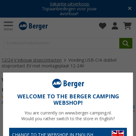
Vakantie-uitverkoop:
Topaanbiedingen voor jouw
avontuur!
12/24 V inbouw stopcontacten
Voeding USB-C/A dubbel
stopcontact EV met montageplaat 12-24V
Voeding USB-C/A dubbel stopcontact EV
met montageplaat 12-24V
WELCOME TO THE BERGER CAMPING
(10)
WEBSHOP!
Artikelnr: 288130
You are currently on www.berger-camping.nl.
Would you rather switch to the store in English?
CHANGE TO THE WEBSHOP IN ENGLISH