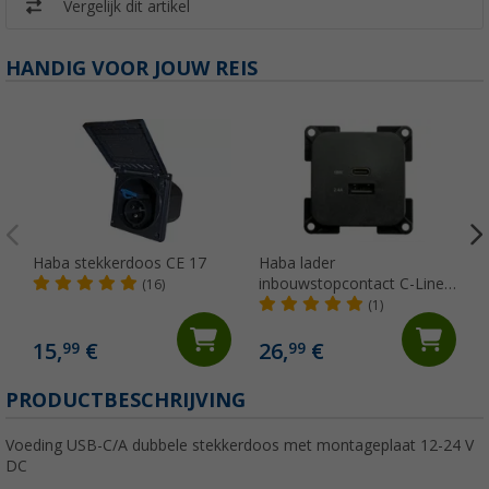
Vergelijk dit artikel
HANDIG VOOR JOUW REIS
Haba stekkerdoos CE 17
Haba lader
inbouwstopcontact C-Line
(16)
dual USB-A en USB-C 10-24
(1)
Volt
15,
€
26,
€
99
99
PRODUCTBESCHRIJVING
Voeding USB-C/A dubbele stekkerdoos met montageplaat 12-24 V
DC