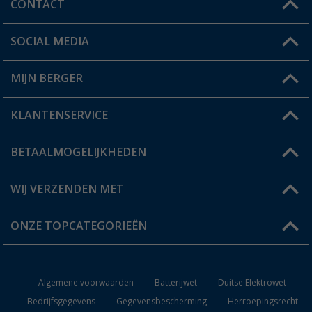
CONTACT
SOCIAL MEDIA
Een vraag?
MIJN BERGER
Winkel vinden
KLANTENSERVICE
Mijn account
Status bestelling
BETAALMOGELIJKHEDEN
FAQ & Contact
Berger voordeelkaart
Verzendinformatie
WIJ VERZENDEN MET
Verlanglijstje
Retourneren
ONZE TOPCATEGORIEËN
Catalogus
Camper en caravan accessoires
Dealer worden
Algemene voorwaarden
Batterijwet
Duitse Elektrowet
Keukenaccessoires
Bedrijfsgegevens
Gegevensbescherming
Herroepingsrecht