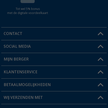
Tot wel 5% bonus
met de digitale voordeelkaart
CONTACT
SOCIAL MEDIA
Een vraag?
MIJN BERGER
Winkel vinden
KLANTENSERVICE
Mijn account
Status bestelling
BETAALMOGELIJKHEDEN
FAQ & Contact
Berger voordeelkaart
Verzendinformatie
WIJ VERZENDEN MET
Verlanglijstje
Retourneren