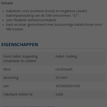
Details
Kabelsets voor positieve (rood) en negatieve (zwart)
batterijaansluiting van de SMI-omvormers "ST".
zeer flexibele sterkstroomkabels
kant-en-klaar gemonteerd met buisvormige kabelschoen voor
M8 bouten
EIGENSCHAPPEN
Soort kabel, koppeling,
Kabel / leiding
schakelaar en stekker
Kleur
rood/zwart
uitvoering
25 mm²
ean
4250683601650
Fabrikant Artikel Nr.
2268