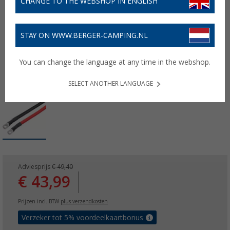
CHANGE TO THE WEBSHOP IN ENGLISH
STAY ON WWW.BERGER-CAMPING.NL
You can change the language at any time in the webshop.
SELECT ANOTHER LANGUAGE
Adviesprijs
€ 49,40
€ 43,99
Prijzen incl. BTW
plus verzendkosten
Verzeker tot 5% voordeelkaartbonus