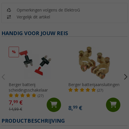
Opmerkingen volgens de ElektroG
Vergelijk dit artikel
HANDIG VOOR JOUW REIS
%
Berger batterij
Berger batterijaansluitingen
scheidingsschakelaar
(27)
(27)
7,
€
99
8,
€
99
14,99 €
PRODUCTBESCHRIJVING