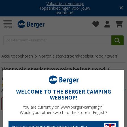
Vakantie-uitverkoop:
Topaanbiedingen voor jouw
avontuur!
Accu toebehoren
Votronic sterkstroomkabelset rood / zwart
Votronic sterkstroomkabelset rood /
zwart voor omvormer 25 mm² 1 m lang
(1)
Artikelnr: 217005
WELCOME TO THE BERGER CAMPING
WEBSHOP!
-10%
You are currently on www.berger-camping.nl.
Would you rather switch to the store in English?