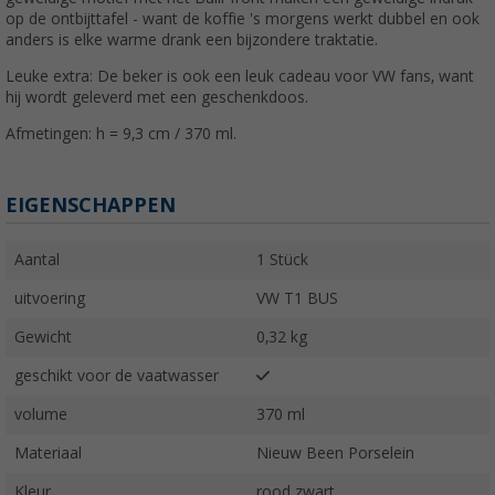
op de ontbijttafel - want de koffie 's morgens werkt dubbel en ook
anders is elke warme drank een bijzondere traktatie.
Leuke extra: De beker is ook een leuk cadeau voor VW fans, want
hij wordt geleverd met een geschenkdoos.
Afmetingen: h = 9,3 cm / 370 ml.
EIGENSCHAPPEN
Aantal
1 Stück
uitvoering
VW T1 BUS
Gewicht
0,32 kg
geschikt voor de vaatwasser
volume
370 ml
Materiaal
Nieuw Been Porselein
Kleur
rood zwart