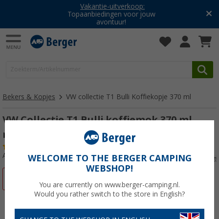
Vakantie-uitverkoop:
Topaanbiedingen voor jouw
avontuur!
Bekers & Kopjes
VW collectie T1 Bulli Koffiekopje 370 ml
VW Collectie T1 Bulli koffiemok 370 ml
rood zwart
(3)
Artikelnr: 764199
WELCOME TO THE BERGER CAMPING
WEBSHOP!
-17%
You are currently on www.berger-camping.nl.
Would you rather switch to the store in English?