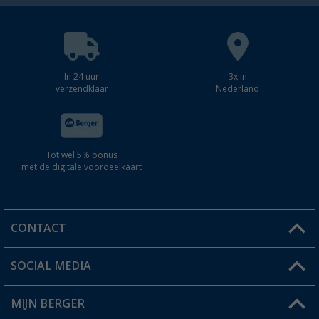
In 24 uur
3x in
verzendklaar
Nederland
Tot wel 5% bonus
met de digitale voordeelkaart
CONTACT
SOCIAL MEDIA
Een vraag?
MIJN BERGER
Winkel vinden