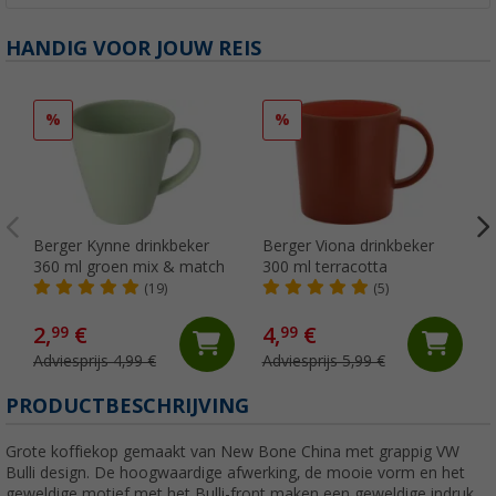
HANDIG VOOR JOUW REIS
%
%
Berger Kynne drinkbeker
Berger Viona drinkbeker
360 ml groen mix & match
300 ml terracotta
(19)
(5)
2,
€
4,
€
99
99
Adviesprijs 4,99 €
Adviesprijs 5,99 €
PRODUCTBESCHRIJVING
Grote koffiekop gemaakt van New Bone China met grappig VW
Bulli design. De hoogwaardige afwerking, de mooie vorm en het
geweldige motief met het Bulli-front maken een geweldige indruk