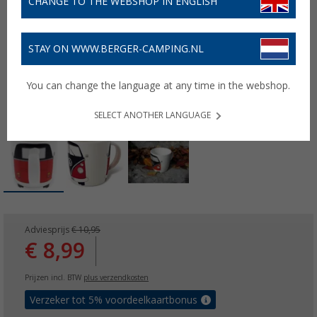
CHANGE TO THE WEBSHOP IN ENGLISH
STAY ON WWW.BERGER-CAMPING.NL
You can change the language at any time in the webshop.
SELECT ANOTHER LANGUAGE
Adviesprijs
€ 10,95
€ 8,99
Prijzen incl. BTW
plus verzendkosten
Verzeker tot 5% voordeelkaartbonus