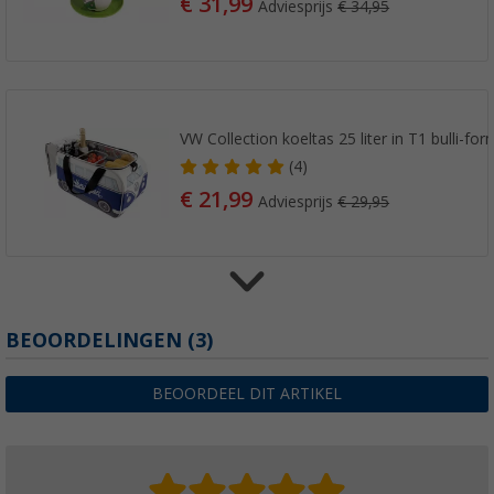
€ 31,99
Adviesprijs
€ 34,95
VW Collection koeltas 25 liter in T1 bulli-fo
(4)
€ 21,99
Adviesprijs
€ 29,95
VW collectie T1 bulli espresso kopjes 100 ml 
BEOORDELINGEN
(3)
(1)
€ 18,99
BEOORDEEL DIT ARTIKEL
Adviesprijs
€ 19,95