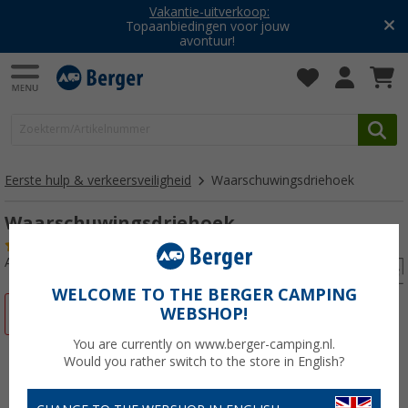
Vakantie-uitverkoop:
Topaanbiedingen voor jouw
avontuur!
Eerste hulp & verkeersveiligheid
Waarschuwingsdriehoek
Waarschuwingsdriehoek
(11)
Artikelnr: 115840
WELCOME TO THE BERGER CAMPING
WEBSHOP!
-35%
You are currently on www.berger-camping.nl.
Would you rather switch to the store in English?