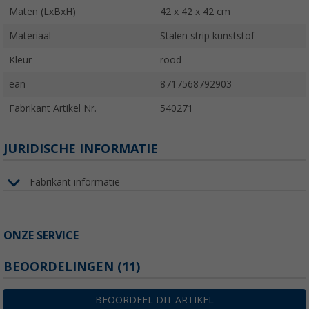
Maten (LxBxH)
42 x 42 x 42 cm
Materiaal
Stalen strip kunststof
Kleur
rood
ean
8717568792903
Fabrikant Artikel Nr.
540271
JURIDISCHE INFORMATIE
Fabrikant informatie
ONZE SERVICE
BEOORDELINGEN
(11)
BEOORDEEL DIT ARTIKEL