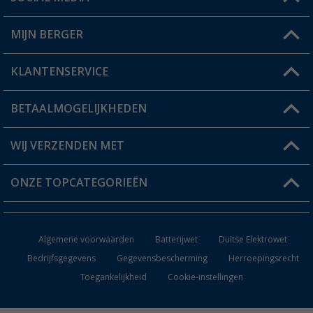
Een vraag?
MIJN BERGER
Winkel vinden
KLANTENSERVICE
Mijn account
Status bestelling
BETAALMOGELIJKHEDEN
FAQ & Contact
Berger voordeelkaart
Verzendinformatie
WIJ VERZENDEN MET
Verlanglijstje
Retourneren
ONZE TOPCATEGORIEËN
Catalogus
Camper en caravan accessoires
Dealer worden
Algemene voorwaarden
Batterijwet
Duitse Elektrowet
Keukenaccessoires
Bedrijfsgegevens
Gegevensbescherming
Herroepingsrecht
Toegankelijkheid
Cookie-instellingen
Campingmeubilair
Campingtoiletten