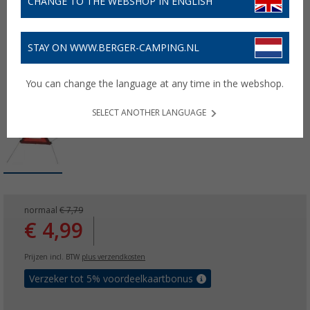
CHANGE TO THE WEBSHOP IN ENGLISH
STAY ON WWW.BERGER-CAMPING.NL
You can change the language at any time in the webshop.
SELECT ANOTHER LANGUAGE
normaal
€ 7,79
€ 4,99
Prijzen incl. BTW
plus verzendkosten
Verzeker tot 5% voordeelkaartbonus