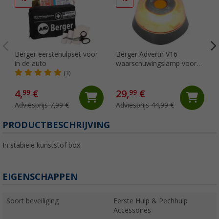
Berger eerstehulpset voor
Berger Advertir V16
in de auto
waarschuwingslamp voor
Spanje
(3)
4,
€
29,
€
99
99
Adviesprijs 7,99 €
Adviesprijs 44,99 €
PRODUCTBESCHRIJVING
In stabiele kunststof box.
EIGENSCHAPPEN
Soort beveiliging
Eerste Hulp & Pechhulp
Accessoires