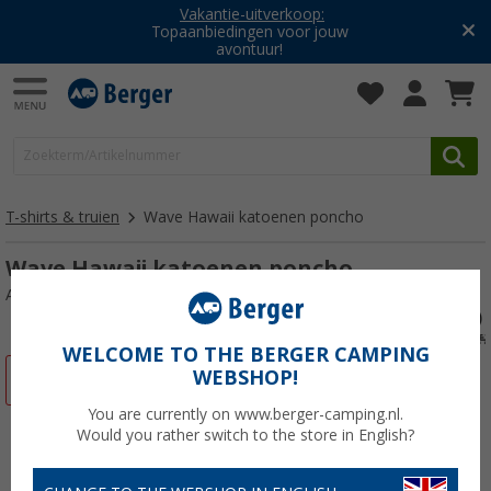
Vakantie-uitverkoop:
Topaanbiedingen voor jouw
avontuur!
T-shirts & truien
Wave Hawaii katoenen poncho
Wave Hawaii katoenen poncho
Artikelnr: 237856XS
WELCOME TO THE BERGER CAMPING
WEBSHOP!
-18%
You are currently on www.berger-camping.nl.
Would you rather switch to the store in English?