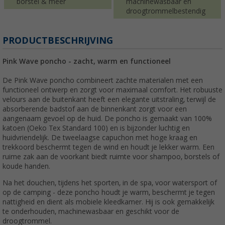
borstel & meer
machinewasbaar en
droogtrommelbestendig
PRODUCTBESCHRIJVING
Pink Wave poncho - zacht, warm en functioneel
De Pink Wave poncho combineert zachte materialen met een
functioneel ontwerp en zorgt voor maximaal comfort. Het robuuste
velours aan de buitenkant heeft een elegante uitstraling, terwijl de
absorberende badstof aan de binnenkant zorgt voor een
aangenaam gevoel op de huid. De poncho is gemaakt van 100%
katoen (Oeko Tex Standard 100) en is bijzonder luchtig en
huidvriendelijk. De tweelaagse capuchon met hoge kraag en
trekkoord beschermt tegen de wind en houdt je lekker warm. Een
ruime zak aan de voorkant biedt ruimte voor shampoo, borstels of
koude handen.
Na het douchen, tijdens het sporten, in de spa, voor watersport of
op de camping - deze poncho houdt je warm, beschermt je tegen
nattigheid en dient als mobiele kleedkamer. Hij is ook gemakkelijk
te onderhouden, machinewasbaar en geschikt voor de
droogtrommel.