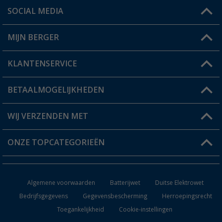
SOCIAL MEDIA
Een vraag?
MIJN BERGER
Winkel vinden
KLANTENSERVICE
Mijn account
Status bestelling
BETAALMOGELIJKHEDEN
FAQ & Contact
Berger voordeelkaart
Verzendinformatie
WIJ VERZENDEN MET
Verlanglijstje
Retourneren
ONZE TOPCATEGORIEËN
Catalogus
Camper en caravan accessoires
Dealer worden
Algemene voorwaarden
Batterijwet
Duitse Elektrowet
Keukenaccessoires
Bedrijfsgegevens
Gegevensbescherming
Herroepingsrecht
Toegankelijkheid
Cookie-instellingen
Campingmeubilair