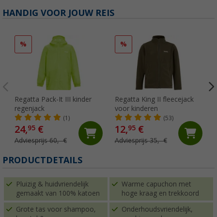
HANDIG VOOR JOUW REIS
%
%
Regatta Pack-It III kinder
Regatta King II fleecejack
regenjack
voor kinderen
(1)
(53)
24,
€
12,
€
95
95
Adviesprijs 60,- €
Adviesprijs 35,- €
PRODUCTDETAILS
Pluizig & huidvriendelijk
Warme capuchon met
gemaakt van 100% katoen
hoge kraag en trekkoord
Grote tas voor shampoo,
Onderhoudsvriendelijk,