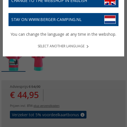
CHANGE TO THE WEBSHOP IN ENGLISH
STAY ON WWW.BERGER-CAMPING.NL
You can change the language at any time in the webshop.
SELECT ANOTHER LANGUAGE
Adviesprijs
€ 54,90
€ 44,95
Prijzen incl. BTW
plus verzendkosten
Verzeker tot 5% voordeelkaartbonus