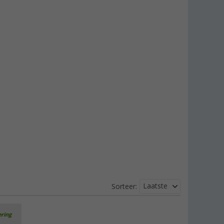
Laatste
Sorteer:
ering