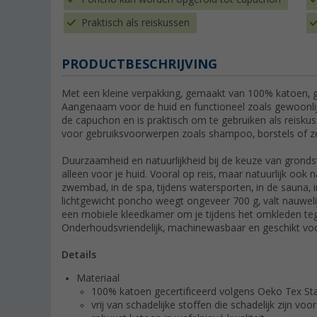
Praktisch als reiskussen
PRODUCTBESCHRIJVING
Met een kleine verpakking, gemaakt van 100% katoen, g
Aangenaam voor de huid en functioneel zoals gewoonli
de capuchon en is praktisch om te gebruiken als reisku
voor gebruiksvoorwerpen zoals shampoo, borstels of ze
Duurzaamheid en natuurlijkheid bij de keuze van grondst
alleen voor je huid. Vooral op reis, maar natuurlijk ook n
zwembad, in de spa, tijdens watersporten, in de sauna, 
lichtgewicht poncho weegt ongeveer 700 g, valt nauwelijk
een mobiele kleedkamer om je tijdens het omkleden teg
Onderhoudsvriendelijk, machinewasbaar en geschikt v
Details
Materiaal
100% katoen gecertificeerd volgens Oeko Tex St
vrij van schadelijke stoffen die schadelijk zijn vo