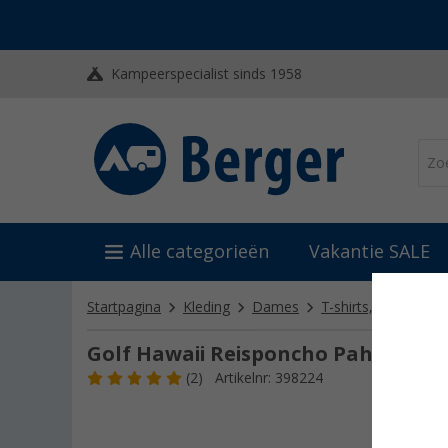
Kampeerspecialist sinds 1958
Alle categorieën
Vakantie SALE
Startpagina
Kleding
Dames
T-shirts, blouses & 
Golf Hawaii Reisponcho Pahoa Unis
(2)
Artikelnr: 398224