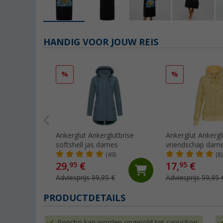
HANDIG VOOR JOUW REIS
%
%
Ankerglut Ankerglutbrise
Ankerglut Ankergl
softshell jas dames
vriendschap dame
jas
(49)
(8)
29,
€
17,
€
95
95
Adviesprijs 99,95 €
Adviesprijs 59,95 
PRODUCTDETAILS
Poncho kan worden opgerold tot capuchon