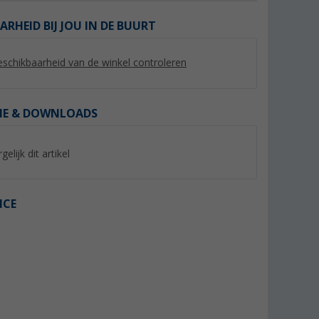
ARHEID BIJ JOU IN DE BUURT
schikbaarheid van de winkel controleren
%
%
IE & DOWNLOADS
gelijk dit artikel
ie Marl
Regatta Andreson dames
Regatta Fingal Slo
ICE
hybride jas
functioneel overhe
heren
(20)
(2)
39,
€
9,
€
95
95
Adviesprijs 100,- €
Adviesprijs 35,- €