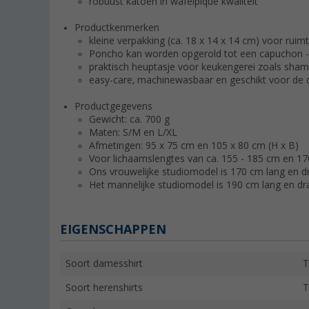
robuust katoen in wafelpiqué kwaliteit
Productkenmerken
kleine verpakking (ca. 18 x 14 x 14 cm) voor rui
Poncho kan worden opgerold tot een capuchon - p
praktisch heuptasje voor keukengerei zoals sham
easy-care, machinewasbaar en geschikt voor de 
Productgegevens
Gewicht: ca. 700 g
Maten: S/M en L/XL
Afmetingen: 95 x 75 cm en 105 x 80 cm (H x B)
Voor lichaamslengtes van ca. 155 - 185 cm en 17
Ons vrouwelijke studiomodel is 170 cm lang en 
Het mannelijke studiomodel is 190 cm lang en dr
EIGENSCHAPPEN
Soort damesshirt
T
Soort herenshirts
T