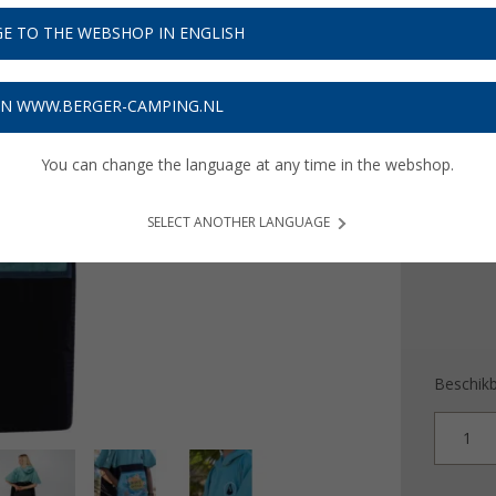
€ 5
E TO THE WEBSHOP IN ENGLISH
Prijzen inc
Verzeke
ON WWW.BERGER-CAMPING.NL
Maat
You can change the language at any time in the webshop.
S / M
SELECT ANOTHER LANGUAGE
Beschik
1