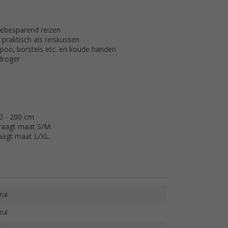
mtebesparend reizen
raktisch als reiskussen
poo, borstels etc. en koude handen
droger
0 - 200 cm
draagt maat S/M.
aagt maat L/XL.
rui
rui