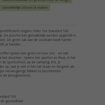
Gemakkelijk schoon te maken
ecertificeerd volgens Oeko Tex Standard 100.
jk. De poncho kan gemakkelijk worden opgerold in
ssen. De grote zak aan de voorkant biedt ruimte
lfs je handen.
offen spelen een grote rol voor ons - en niet
a het douchen - tijdens het sporten en thuis, in het
in de sportschool, op de camping, enz. Je
s op, laat je niet in het nat staan en fungeert als
en nieuwsgierige blikken te beschermen.
oor de droogtrommel.
andard 100
or de gezondheid