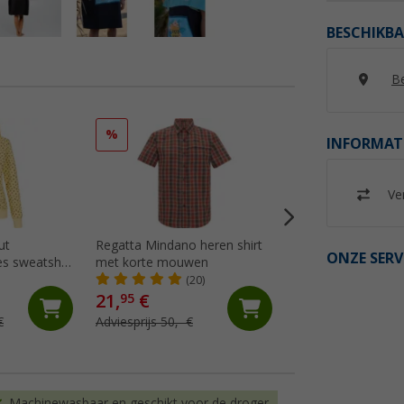
BESCHIKBA
Be
%
%
INFORMAT
Ver
ut
Regatta Mindano heren shirt
Regatta Fingal Edit
ONZE SERV
s sweatshirt
met korte mouwen
Heren T-shirt
(20)
(21)
21,
€
9,
€
95
95
€
Adviesprijs 50,- €
Adviesprijs 35,- €
Machinewasbaar en geschikt voor de droger