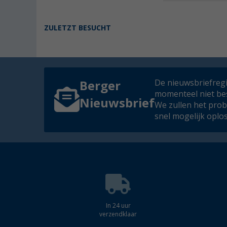
ZULETZT BESUCHT
De nieuwsbriefregis
Berger
momenteel niet be
Nieuwsbrief
We zullen het pro
snel mogelijk oplo
In 24 uur
verzendklaar