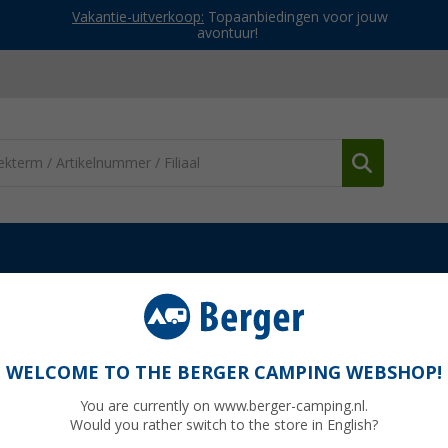
Vakantie-uitverkoop:
Topaanbiedingen voor jouw
avontuur!
truien
Wave Hawaii Reisponcho Pahoa Unisex
ex L / XL
WELCOME TO THE BERGER CAMPING WEBSHOP!
You are currently on www.berger-camping.nl.
Would you rather switch to the store in English?