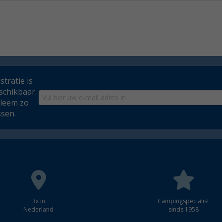
tratie is
schikbaar.
bleem zo
ssen.
3x in
Campingspecialist
Nederland
sinds 1958