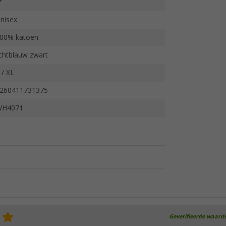
nisex
00% katoen
ichtblauw zwart
 / XL
260411731375
WH4071
Geverifieerde waard