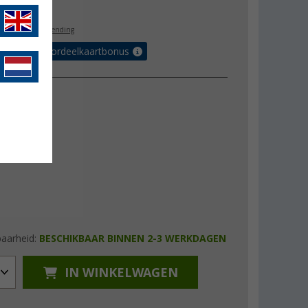
9,90
l. BTW
gratis verzending
r tot 5% voordeelkaartbonus
L / XL
baarheid:
BESCHIKBAAR BINNEN 2-3 WERKDAGEN
IN WINKELWAGEN