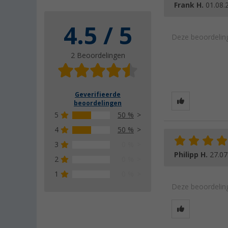
Frank H.
01.08.
4.5 / 5
Deze beoordeling
2 Beoordelingen
Geverifieerde
beoordelingen
5
50 %
4
50 %
3
0 %
Philipp H.
27.07
2
0 %
1
0 %
Deze beoordeling