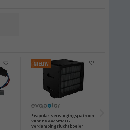
Evapolar-vervangingspatroon
Veili
voor de evaSmart-
Airco
verdampingsluchtkoeler
vanaf