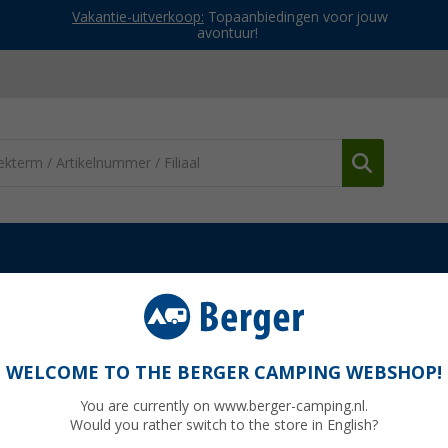
Vakantie-uitverkoop:
Topaanbiedingen voor jouw
avontuur!
en ventilatoren
Accesssoires
Webasto Add Kit Thermo Top Evo 
iat Ducato
WELCOME TO THE BERGER CAMPING WEBSHOP!
You are currently on www.berger-camping.nl.
Would you rather switch to the store in English?
€ 0,00