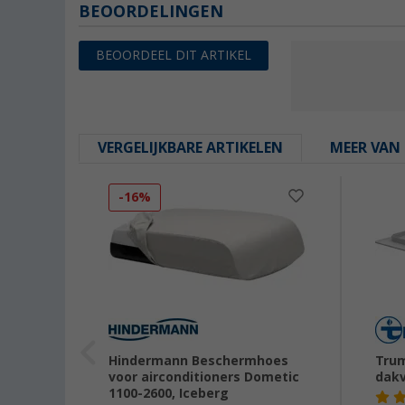
BEOORDELINGEN
BEOORDEEL DIT ARTIKEL
VERGELIJKBARE ARTIKELEN
MEER VAN 
-16%
venta-
Hindermann Beschermhoes
Trum
voor airconditioners Dometic
dakv
1100-2600, Iceberg