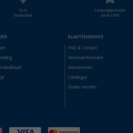
3x in
Campingspecialist
Nederland
sinds 1958
GER
KLANTENSERVICE
unt
FAQ & Contact
telling
Verzendinformatie
ordeelkaart
Retourneren
tje
Catalogus
Dealer worden