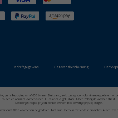
Bedrijfsgegevens
Gegevensbescherming
Herroepi
. btw, gratis bezorging vanaf €50 binnen Duitsland, excl. toeslag voor volumineuze goederen. And
fouten en omissies voorbehouden. Illustraties vergelijkbaar. Alleen zolang de voorraad strekt.
De doorgestreepte prijzen komen overeen met de vorige prijs bij Berger.
uifels vanaf €800 waarde van de goederen. Niet cumuleerbaar met andere promoties. Alleen zolan