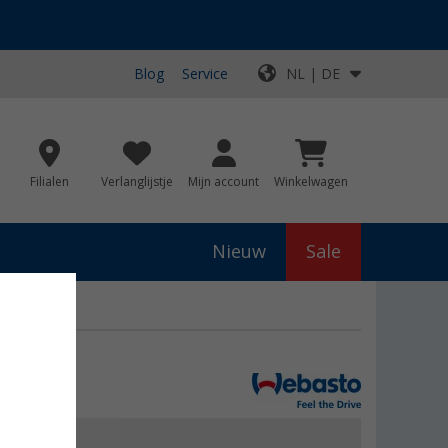
Blog
Service
NL | DE
Filialen
Verlanglijstje
Mijn account
Winkelwagen
Nieuw
Sale
Fiat Ducato