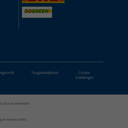
ngsrecht
Toegankelijkheid
Cookie-
instellingen
ers plus verzendkosten.
g de voorraad strekt.