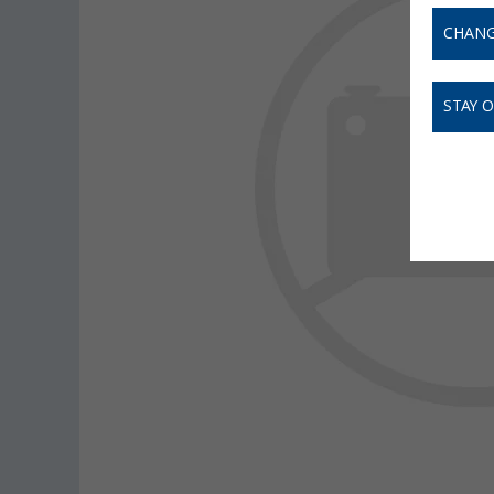
CHANG
STAY 