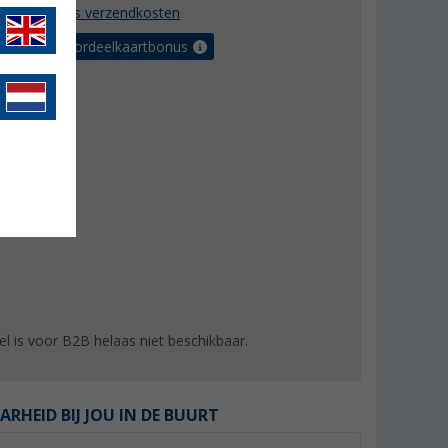
incl. BTW
plus verzendkosten
r tot 5% voordeelkaartbonus
kel is voor B2B helaas niet beschikbaar.
ARHEID BIJ JOU IN DE BUURT