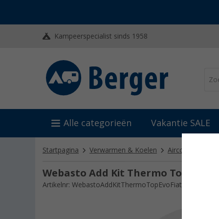
Kampeerspecialist sinds 1958
Alle categorieën
Vakantie SALE
Startpagina
Verwarmen & Koelen
Airconditioning 
Webasto Add Kit Thermo Top Evo F
Artikelnr: WebastoAddKitThermoTopEvoFiatD354310