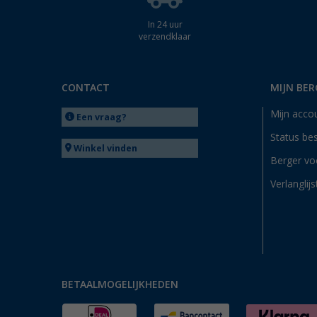
In 24 uur
verzendklaar
CONTACT
MIJN BER
Mijn acco
Een vraag?
Status bes
Winkel vinden
Berger vo
Verlanglijs
BETAALMOGELIJKHEDEN