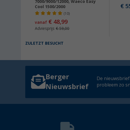
7000/9000/12000, Waeco Easy
€ 5
Cool 1500/2000
(10)
€ 48,99
vanaf
Adviesprijs
€ 59,00
ZULETZT BESUCHT
Berger
De nieuwsbrief
probleem zo sn
Nieuwsbrief