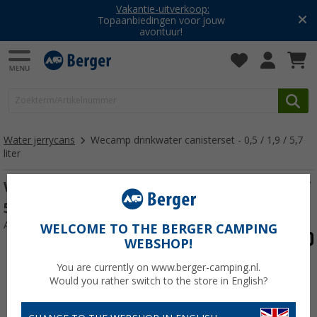
Vakantie-uitverkoop:
Topaanbiedingen voor jouw
avontuur!
Water jerrycans
Wecamp drinkwater canisterset - 0,5 / 1,9 / 5,7
liter
Wecamp drinkwater canisterset - 0,5 / 1,9 /
5,7 liter
Artikelnr: 440373
WELCOME TO THE BERGER CAMPING
WEBSHOP!
You are currently on www.berger-camping.nl.
Would you rather switch to the store in English?