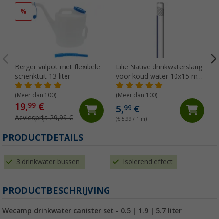
%
Berger vulpot met flexibele
Lilie Native drinkwaterslang
schenktuit 13 liter
voor koud water 10x15 mm
(per meter)
(Meer dan 100)
(Meer dan 100)
19,
€
99
5,
€
99
Adviesprijs 29,99 €
(€ 5,99 / 1 m)
PRODUCTDETAILS
3 drinkwater bussen
Isolerend effect
PRODUCTBESCHRIJVING
Wecamp drinkwater canister set - 0.5 | 1.9 | 5.7 liter