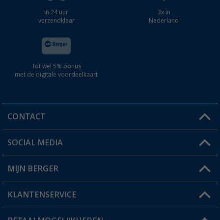
In 24 uur
3x in
verzendklaar
Nederland
Tot wel 5% bonus
met de digitale voordeelkaart
CONTACT
SOCIAL MEDIA
Een vraag?
MIJN BERGER
Winkel vinden
KLANTENSERVICE
Mijn account
Status bestelling