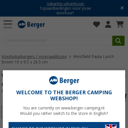
Vakantie-uitverkoop:
Topaanbiedingen voor jouw
avontuur!
Voedselopbergers / voorraaddozen
Westfield Paula Lunch
Boxen 19 x 9.5 x 26.5 cm
Westfield Paula Lunch Boxen 19 x 9.5 x 26.5
cm
Artikelnr: 532570
WELCOME TO THE BERGER CAMPING
WEBSHOP!
You are currently on www.berger-camping.nl.
-13%
Would you rather switch to the store in English?