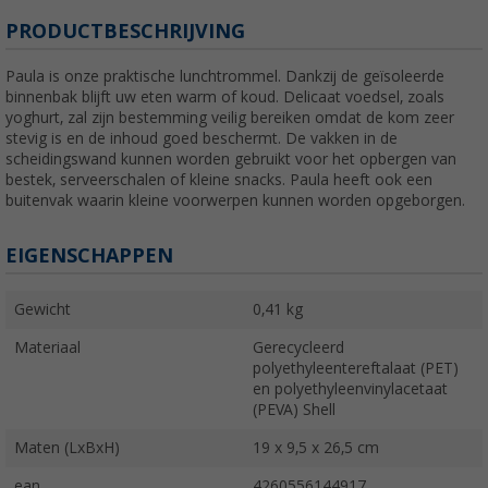
PRODUCTBESCHRIJVING
Paula is onze praktische lunchtrommel. Dankzij de geïsoleerde
binnenbak blijft uw eten warm of koud. Delicaat voedsel, zoals
yoghurt, zal zijn bestemming veilig bereiken omdat de kom zeer
stevig is en de inhoud goed beschermt. De vakken in de
scheidingswand kunnen worden gebruikt voor het opbergen van
bestek, serveerschalen of kleine snacks. Paula heeft ook een
buitenvak waarin kleine voorwerpen kunnen worden opgeborgen.
EIGENSCHAPPEN
Gewicht
0,41 kg
Materiaal
Gerecycleerd
polyethyleentereftalaat (PET)
en polyethyleenvinylacetaat
(PEVA) Shell
Maten (LxBxH)
19 x 9,5 x 26,5 cm
ean
4260556144917