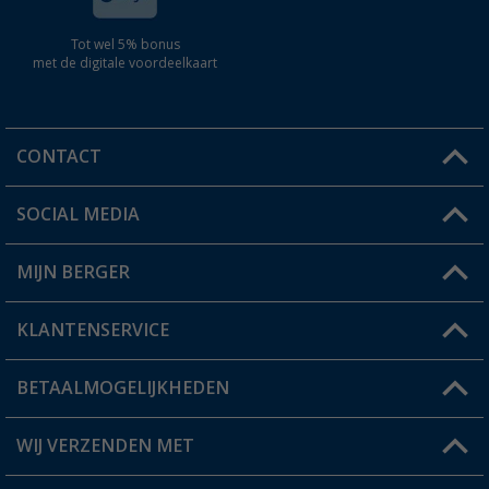
Tot wel 5% bonus
met de digitale voordeelkaart
CONTACT
SOCIAL MEDIA
Een vraag?
MIJN BERGER
Winkel vinden
KLANTENSERVICE
Mijn account
Status bestelling
BETAALMOGELIJKHEDEN
FAQ & Contact
Berger voordeelkaart
Verzendinformatie
WIJ VERZENDEN MET
Verlanglijstje
Retourneren