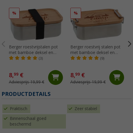
%
%
Berger roestvrijstalen pot
Berger roestvrij stalen pot
met bamboe deksel en
met bamboe deksel en
elastiek 800 ml
hanger 800 ml
(3)
(9)
8,
€
8,
€
99
99
Adviesprijs 19,99 €
Adviesprijs 19,99 €
(
PRODUCTDETAILS
Praktisch
Zeer stabiel
Binnenschaal goed
beschermd