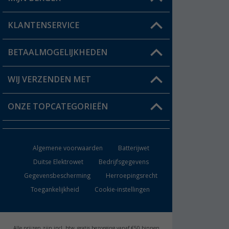
Winkel vinden
KLANTENSERVICE
Mijn account
Status bestelling
BETAALMOGELIJKHEDEN
FAQ & Contact
Berger voordeelkaart
Verzendinformatie
WIJ VERZENDEN MET
Verlanglijstje
Retourneren
ONZE TOPCATEGORIEËN
Catalogus
Camper en caravan accessoires
Dealer worden
Algemene voorwaarden
Batterijwet
Keukenaccessoires
Duitse Elektrowet
Bedrijfsgegevens
Gegevensbescherming
Herroepingsrecht
Campingmeubilair
Toegankelijkheid
Cookie-instellingen
Campingtoiletten
Inbouwkachels
Alle prijzen zijn incl. btw, gratis bezorging vanaf €50 binnen