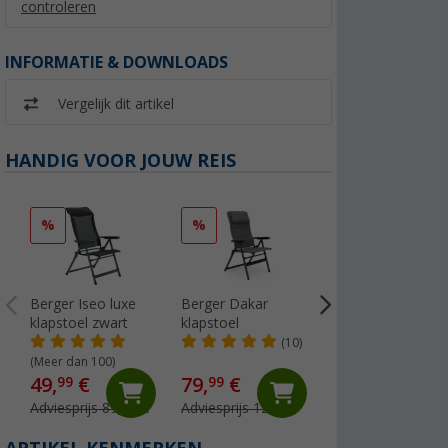
controleren
INFORMATIE & DOWNLOADS
Vergelijk dit artikel
HANDIG VOOR JOUW REIS
%
%
%
Berger Iseo luxe
Berger Dakar
Berger Slimline
klapstoel zwart
klapstoel
Vouwstoel Olijf
(10)
(Meer dan 100)
(Meer dan 100)
49,
€
79,
€
69,
€
99
99
99
Adviesprijs 89,99 €
Adviesprijs 129,- €
Adviesprijs 99,99 