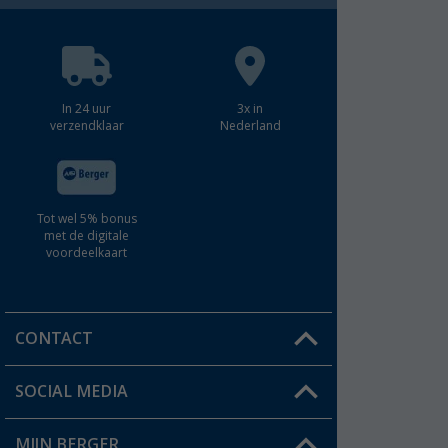
In 24 uur
3x in
verzendklaar
Nederland
Tot wel 5% bonus
met de digitale
voordeelkaart
CONTACT
SOCIAL MEDIA
Een vraag?
MIJN BERGER