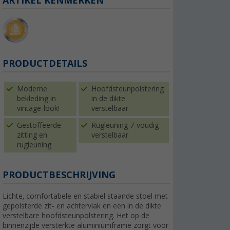
ARTIKEL KENMERKEN
PRODUCTDETAILS
Moderne
Hoofdsteunpolstering
bekleding in
in de dikte
vintage-look!
verstelbaar
Gestoffeerde
Rugleuning 7-voudig
zitting en
verstelbaar
rugleuning
PRODUCTBESCHRIJVING
Lichte, comfortabele en stabiel staande stoel met
gepolsterde zit- en achtervlak en een in de dikte
verstelbare hoofdsteunpolstering. Het op de
binnenzijde versterkte aluminiumframe zorgt voor