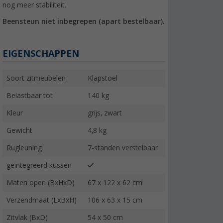
nog meer stabiliteit.
Beensteun niet inbegrepen (apart bestelbaar).
EIGENSCHAPPEN
Soort zitmeubelen
Klapstoel
Belastbaar tot
140 kg
Kleur
grijs, zwart
Gewicht
4,8 kg
Rugleuning
7-standen verstelbaar
geïntegreerd kussen
Maten open (BxHxD)
67 x 122 x 62 cm
Verzendmaat (LxBxH)
106 x 63 x 15 cm
Zitvlak (BxD)
54 x 50 cm