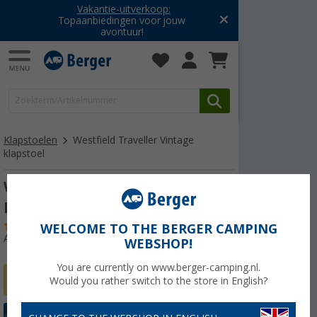
Vakantie-uitverkoop:
Topaanbiedingen voor jouw
avontuur!
Klapstoelen
Westfield Traveller Vintage
klapstoel
Westfield Traveller Vintage
klapstoel
(42)
WELCOME TO THE BERGER CAMPING
Artikelnr: 732650
WEBSHOP!
You are currently on www.berger-camping.nl.
Would you rather switch to the store in English?