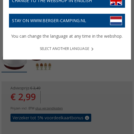
CHANGE TO THE WEBSHOP IN ENGLISH
STAY ON WWW.BERGER-CAMPING.NL
You can change the language at any time in the webshop.
SELECT ANOTHER LANGUAGE
Adviesprijs
€ 3,49
€ 2,99
Prijzen incl. BTW
plus verzendkosten
Verzeker tot 5% voordeelkaartbonus