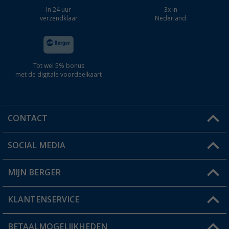
In 24 uur
3x in
verzendklaar
Nederland
Tot wel 5% bonus
met de digitale voordeelkaart
CONTACT
SOCIAL MEDIA
Een vraag?
MIJN BERGER
Winkel vinden
KLANTENSERVICE
Mijn account
Status bestelling
BETAALMOGELIJKHEDEN
FAQ & Contact