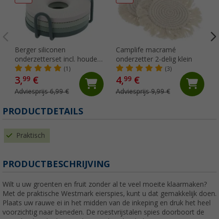
Berger siliconen
Camplife macramé
onderzetterset incl. houder
onderzetter 2-delig klein
groen
(1)
(3)
3,
€
4,
€
99
99
Adviesprijs 6,99 €
Adviesprijs 9,99 €
PRODUCTDETAILS
Praktisch
PRODUCTBESCHRIJVING
Wilt u uw groenten en fruit zonder al te veel moeite klaarmaken?
Met de praktische Westmark eierspies, kunt u dat gemakkelijk doen.
Plaats uw rauwe ei in het midden van de inkeping en druk het heel
voorzichtig naar beneden. De roestvrijstalen spies doorboort de