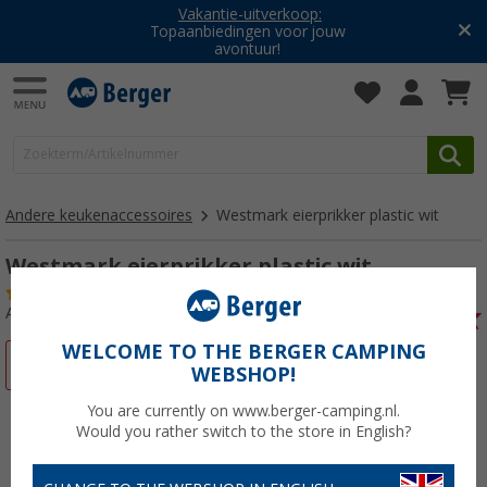
Vakantie-uitverkoop:
Topaanbiedingen voor jouw
avontuur!
Andere keukenaccessoires
Westmark eierprikker plastic wit
Westmark eierprikker plastic wit
(2)
Artikelnr: 365295
WELCOME TO THE BERGER CAMPING
-14%
WEBSHOP!
You are currently on www.berger-camping.nl.
Would you rather switch to the store in English?