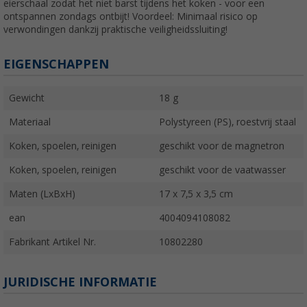
eierschaal zodat het niet barst tijdens het koken - voor een
ontspannen zondags ontbijt! Voordeel: Minimaal risico op
verwondingen dankzij praktische veiligheidssluiting!
EIGENSCHAPPEN
Gewicht
18 g
Materiaal
Polystyreen (PS), roestvrij staal
Koken, spoelen, reinigen
geschikt voor de magnetron
Koken, spoelen, reinigen
geschikt voor de vaatwasser
Maten (LxBxH)
17 x 7,5 x 3,5 cm
ean
4004094108082
Fabrikant Artikel Nr.
10802280
JURIDISCHE INFORMATIE