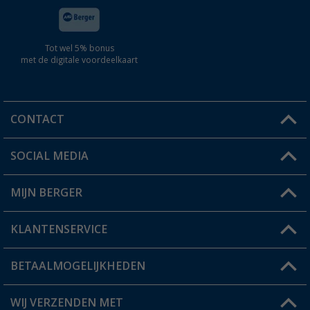
Tot wel 5% bonus
met de digitale voordeelkaart
CONTACT
SOCIAL MEDIA
Een vraag?
MIJN BERGER
Winkel vinden
KLANTENSERVICE
Mijn account
Status bestelling
BETAALMOGELIJKHEDEN
FAQ & Contact
Berger voordeelkaart
Verzendinformatie
WIJ VERZENDEN MET