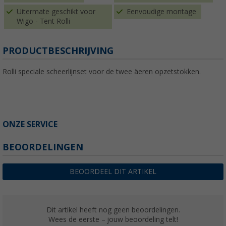
Uitermate geschikt voor
Eenvoudige montage
Wigo - Tent Rolli
PRODUCTBESCHRIJVING
Rolli speciale scheerlijnset voor de twee äeren opzetstokken.
ONZE SERVICE
BEOORDELINGEN
BEOORDEEL DIT ARTIKEL
Dit artikel heeft nog geen beoordelingen.
Wees de eerste – jouw beoordeling telt!