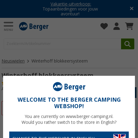
Vakantie-uitverkoop:
Topaanbiedingen voor jouw
avontuur!
Neuswielen
Winterhoff blokkeersysteem
Winterhoff blokkeersysteem
(7)
Artikelnr: 149690
WELCOME TO THE BERGER CAMPING
WEBSHOP!
-25%
You are currently on www.berger-camping.nl.
Would you rather switch to the store in English?