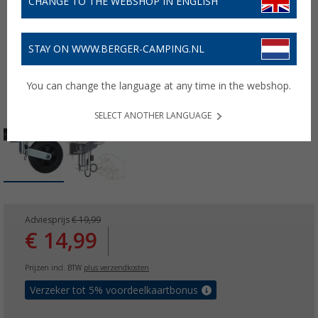
CHANGE TO THE WEBSHOP IN ENGLISH
STAY ON WWW.BERGER-CAMPING.NL
You can change the language at any time in the webshop.
SELECT ANOTHER LANGUAGE
Adviesprijs
€ 19,99
€ 14,99
Prijzen incl. BTW
plus verzendkosten
Verzeker tot 5% voordeelkaartbonus