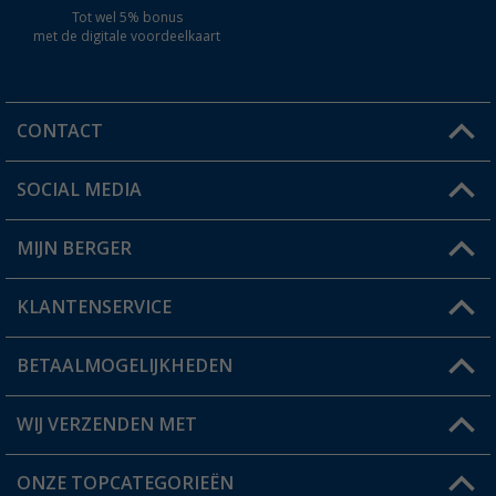
Tot wel 5% bonus
met de digitale voordeelkaart
CONTACT
SOCIAL MEDIA
Een vraag?
MIJN BERGER
Winkel vinden
KLANTENSERVICE
Mijn account
Status bestelling
BETAALMOGELIJKHEDEN
FAQ & Contact
Berger voordeelkaart
Verzendinformatie
WIJ VERZENDEN MET
Verlanglijstje
Retourneren
ONZE TOPCATEGORIEËN