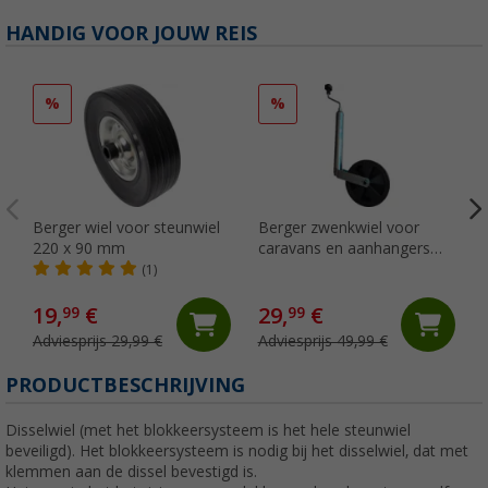
HANDIG VOOR JOUW REIS
%
%
Berger wiel voor steunwiel
Berger zwenkwiel voor
220 x 90 mm
caravans en aanhangers
150 kg
(1)
19,
€
29,
€
99
99
Adviesprijs 29,99 €
Adviesprijs 49,99 €
PRODUCTBESCHRIJVING
Disselwiel (met het blokkeersysteem is het hele steunwiel
beveiligd). Het blokkeersysteem is nodig bij het disselwiel, dat met
klemmen aan de dissel bevestigd is.