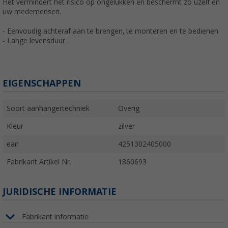
Het vermindert het risico op ongelukken en beschermt zo uzelf en
uw medemensen.
- Eenvoudig achteraf aan te brengen, te monteren en te bedienen
- Lange levensduur.
EIGENSCHAPPEN
Soort aanhangertechniek
Overig
Kleur
zilver
ean
4251302405000
Fabrikant Artikel Nr.
1860693
JURIDISCHE INFORMATIE
Fabrikant informatie