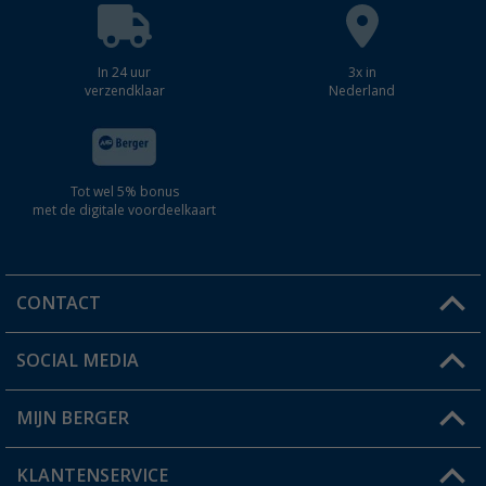
In 24 uur
3x in
verzendklaar
Nederland
Tot wel 5% bonus
met de digitale voordeelkaart
CONTACT
SOCIAL MEDIA
Een vraag?
MIJN BERGER
Winkel vinden
KLANTENSERVICE
Mijn account