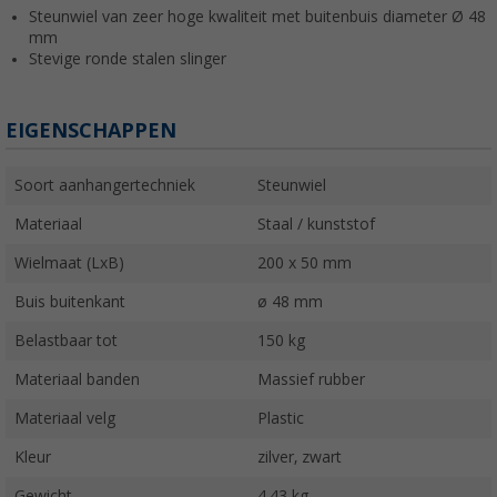
Steunwiel van zeer hoge kwaliteit met buitenbuis diameter Ø 48
mm
Stevige ronde stalen slinger
EIGENSCHAPPEN
Soort aanhangertechniek
Steunwiel
Materiaal
Staal / kunststof
Wielmaat (LxB)
200 x 50 mm
Buis buitenkant
ø 48 mm
Belastbaar tot
150 kg
Materiaal banden
Massief rubber
Materiaal velg
Plastic
Kleur
zilver, zwart
Gewicht
4,43 kg