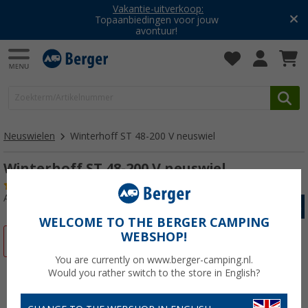
Vakantie-uitverkoop:
Topaanbiedingen voor jouw
avontuur!
Neuswielen
Winterhoff ST 48-200 V neuswiel
Winterhoff ST 48-200 V neuswiel
(17)
Artikelnr: 169360
WELCOME TO THE BERGER CAMPING
WEBSHOP!
-13%
You are currently on www.berger-camping.nl.
Would you rather switch to the store in English?