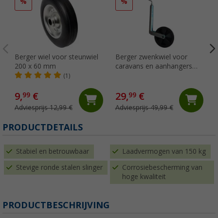
%
%
Berger wiel voor steunwiel
Berger zwenkwiel voor
200 x 60 mm
caravans en aanhangers
150 kg
(1)
9,
€
29,
€
99
99
Adviesprijs 12,99 €
Adviesprijs 49,99 €
PRODUCTDETAILS
Stabiel en betrouwbaar
Laadvermogen van 150 kg
Stevige ronde stalen slinger
Corrosiebescherming van
hoge kwaliteit
PRODUCTBESCHRIJVING