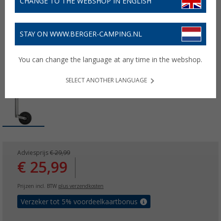
CHANGE TO THE WEBSHOP IN ENGLISH
STAY ON WWW.BERGER-CAMPING.NL
You can change the language at any time in the webshop.
SELECT ANOTHER LANGUAGE
Adviesprijs
€ 29,99
€ 25,99
Prijzen incl. BTW
plus verzendkosten
Verzeker tot 5% voordeelkaartbonus