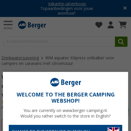
Vakantie-uitverkoop:
Topaanbiedingen voor jouw
avontuur!
Drinkwaterzuivering
WM aquatec KXpress ontkalker voor
campers en caravans met citroenzuur
WM aquatec KXpress ontkalker voor
campers en caravans met citroenzuur
voor tanks tot 160 liter
WELCOME TO THE BERGER CAMPING
WEBSHOP!
(46)
Artikelnr: 228830
You are currently on www.berger-camping.nl.
Would you rather switch to the store in English?
-8%