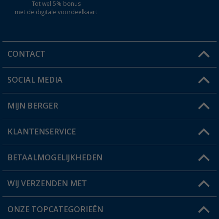
Tot wel 5% bonus
met de digitale voordeelkaart
CONTACT
SOCIAL MEDIA
Een vraag?
MIJN BERGER
Winkel vinden
KLANTENSERVICE
Mijn account
Status bestelling
BETAALMOGELIJKHEDEN
FAQ & Contact
Berger voordeelkaart
Verzendinformatie
WIJ VERZENDEN MET
Verlanglijstje
Retourneren
ONZE TOPCATEGORIEËN