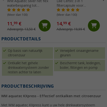
WM Aquatec silver net flex
Lilie Certec 3 in 1
waterbesparing tot
filtercapsule voor
tankinhoud van 15 liter
zoetwaterbescherming 30
liter
(Meer dan 100)
(Meer dan 100)
11,
€
14,
€
99
99
Adviesprijs 13,50 €
Adviesprijs 19,99 €
(
PRODUCTDETAILS
Op basis van natuurlijk
Verwijdert onaangename
citroenzuur
geuren
Ontkalkt het gehele
Beschermt tank, leidingen,
drinkwatersysteem zonder
boiler, fittingen en pomp
resten achter te laten
PRODUCTBESCHRIJVING
WM aquatec KXpress - Effectief ontkalken met citroenzuur
Met WM aquatec KXpress kunt u uw hele drinkwatersysteem