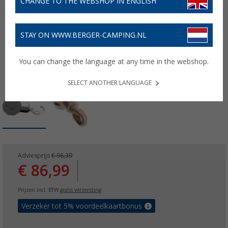
CHANGE TO THE WEBSHOP IN ENGLISH
STAY ON WWW.BERGER-CAMPING.NL
You can change the language at any time in the webshop.
SELECT ANOTHER LANGUAGE
Adviesprijs
€ 96,39
€ 86,99
Prijzen incl. BTW
gratis verzending
Verzeker tot 5% voordeelkaartbonus