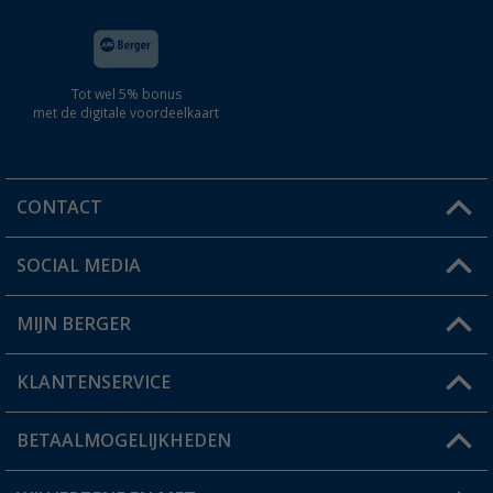
Tot wel 5% bonus
met de digitale voordeelkaart
CONTACT
SOCIAL MEDIA
Een vraag?
MIJN BERGER
Winkel vinden
KLANTENSERVICE
Mijn account
Status bestelling
BETAALMOGELIJKHEDEN
FAQ & Contact
Berger voordeelkaart
Verzendinformatie