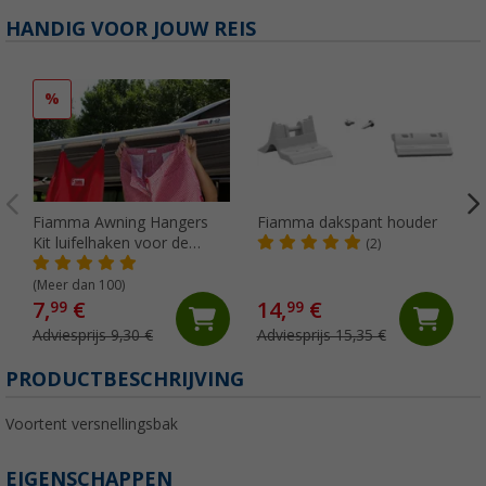
HANDIG VOOR JOUW REIS
%
Fiamma Awning Hangers
Fiamma dakspant houder
Kit luifelhaken voor de
(2)
peesgeleider
(Meer dan 100)
7,
€
14,
€
99
99
Adviesprijs 9,30 €
Adviesprijs 15,35 €
PRODUCTBESCHRIJVING
Voortent versnellingsbak
EIGENSCHAPPEN