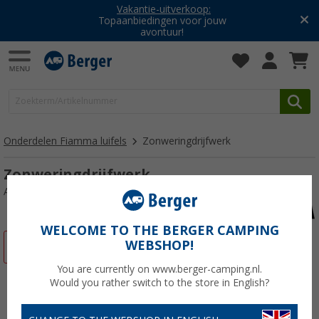
Vakantie-uitverkoop:
Topaanbiedingen voor jouw
avontuur!
Onderdelen Fiamma luifels
Zonweringdrijfwerk
Zonweringdrijfwerk
Artikelnr: 107003
WELCOME TO THE BERGER CAMPING
WEBSHOP!
-9%
You are currently on www.berger-camping.nl.
Would you rather switch to the store in English?