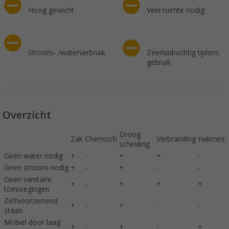
Hoog gewicht
Veel ruimte nodig
Stroom- /waterverbruik
Zeerluidruchtig tijdens
gebruik
Overzicht
Droog
Zak
Chemisch
Verbranding
Hakmes
scheiding
Geen water nodig
+
-
+
+
-
Geen stroom nodig
+
-
+
-
-
Geen sanitaire
+
-
+
+
+
toevoegingen
Zelfvoorzienend
+
-
+
-
-
staan
Mobiel door laag
+
-
+
-
+