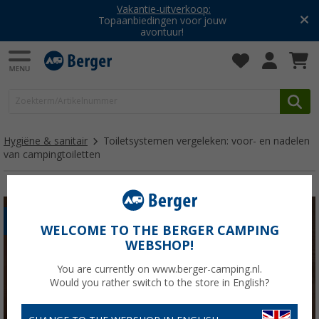
Vakantie-uitverkoop:
Topaanbiedingen voor jouw
avontuur!
Hygiëne & sanitair
Toiletsystemen vergeleken: voor- en nadelen
van campingtoiletten
TOILET
WELCOME TO THE BERGER CAMPING
WEBSHOP!
You are currently on www.berger-camping.nl.
Would you rather switch to the store in English?