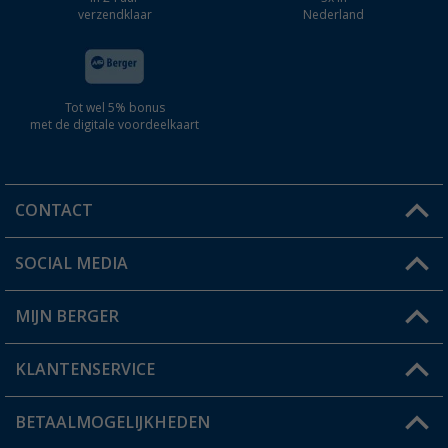
verzendklaar
Nederland
Tot wel 5% bonus
met de digitale voordeelkaart
CONTACT
SOCIAL MEDIA
Een vraag?
MIJN BERGER
Winkel vinden
KLANTENSERVICE
Mijn account
Status bestelling
BETAALMOGELIJKHEDEN
FAQ & Contact