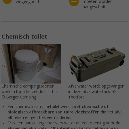
moeten worden
weggegooid
aangeschaft
Chemisch toilet
Chemische campingtoiletten
Afvalwater wordt opgevangen
werken bijna hetzelfde als thuis.
in deze afvalwatertank. ©
© Berger Camping
Thetford
Een chemisch campingtoilet werkt
met chemische of
biologisch afbreekbare sanitaire vloeistoffen
die het afval
afbreken en geurtjes verminderen.
Er is een aansluiting voor vers water en een opening voor de
afvoer van afvalwater. Afhankelijk van het model zijn er een