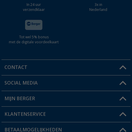
In 24 uur
3x in
verzendklaar
Nederland
Tot wel 5% bonus
met de digitale voordeelkaart
CONTACT
SOCIAL MEDIA
Een vraag?
MIJN BERGER
Winkel vinden
KLANTENSERVICE
Mijn account
Status bestelling
BETAALMOGELIJKHEDEN
FAQ & Contact