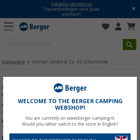
Vakantie-uitverkoop:
Topaanbiedingen voor jouw
avontuur!
Startpagina
Siemsen GmbH & Co. KG Eckernförde
Als "Mijn filiaal" opslaan
Naar het filiaal overzicht
WELCOME TO THE BERGER CAMPING
Noorstrasse 17
WEBSHOP!
24340 Eckernförde
You are currently on www.berger-camping.nl.
E-mail:
info@siemsen.de
Would you rather switch to the store in English?
Telefoon:
04331 - 715 01
OPENINGSTIJDEN: