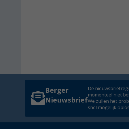
De nieuwsbriefregis
Berger
momenteel niet be
Nieuwsbrief
We zullen het pro
snel mogelijk oplo