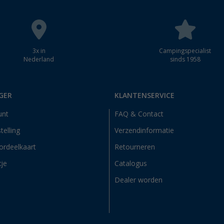
3x in
Campingspecialist
Nederland
sinds 1958
GER
KLANTENSERVICE
unt
FAQ & Contact
telling
Verzendinformatie
ordeelkaart
Retourneren
tje
Catalogus
Dealer worden