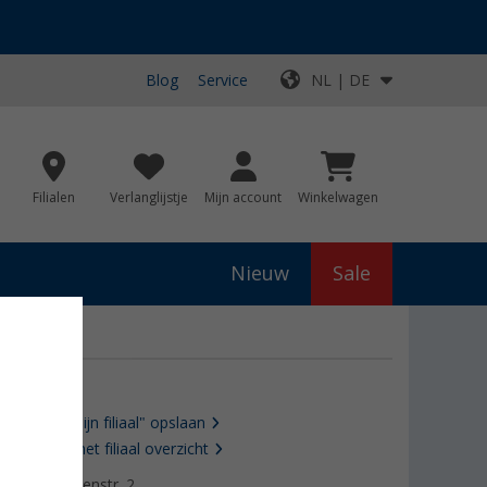
Blog
Service
NL | DE
Filialen
Verlanglijstje
Mijn account
Winkelwagen
Nieuw
Sale
Als "Mijn filiaal" opslaan
Naar het filiaal overzicht
Platanenstr. 2