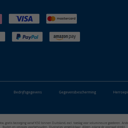
Bedrijfsgegevens
Gegevensbescherming
Herroepi
. btw, gratis bezorging vanaf €50 binnen Duitsland, excl. toeslag voor volumineuze goederen. And
fouten en omissies voorbehouden. Illustraties vergelijkbaar. Alleen zolang de voorraad strekt.