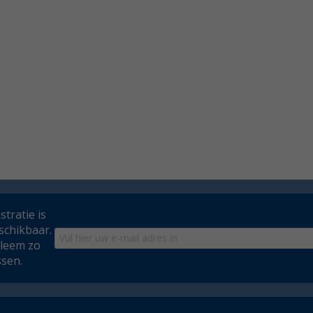
tratie is
schikbaar.
bleem zo
ssen.