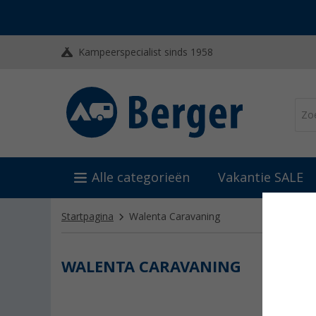
Kampeerspecialist sinds 1958
Alle categorieën
Vakantie SALE
Startpagina
Walenta Caravaning
WALENTA CARAVANING