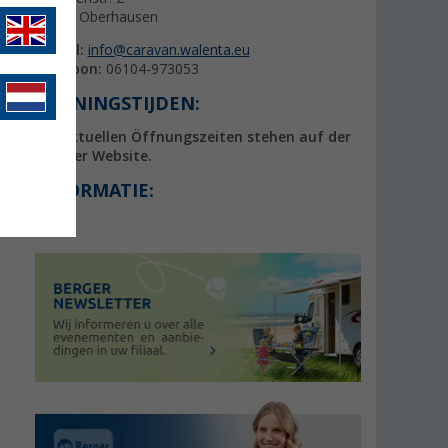
63179 Oberhausen
E-mail:
info@caravan.walenta.eu
Telefoon:
06104-973053
OPENINGSTIJDEN:
Die aktuellen Öffnungszeiten stehen auf der
Partner Website.
INFORMATIE: