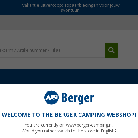
Vakantie-uitverkoop:
Topaanbiedingen voor jouw
avontuur!
WELCOME TO THE BERGER CAMPING WEBSHOP!
You are currently on www.berger-camping.nl.
Would you rather switch to the store in English?