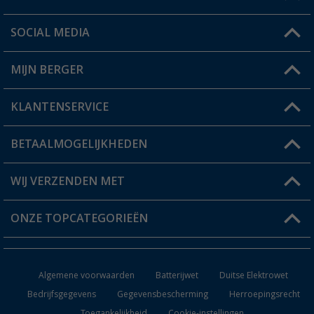
SOCIAL MEDIA
Een vraag?
MIJN BERGER
Winkel vinden
KLANTENSERVICE
Mijn account
Status bestelling
BETAALMOGELIJKHEDEN
FAQ & Contact
Berger voordeelkaart
Verzendinformatie
WIJ VERZENDEN MET
Verlanglijstje
Retourneren
ONZE TOPCATEGORIEËN
Catalogus
Camper en caravan accessoires
Dealer worden
Algemene voorwaarden
Batterijwet
Duitse Elektrowet
Keukenaccessoires
Bedrijfsgegevens
Gegevensbescherming
Herroepingsrecht
Toegankelijkheid
Cookie-instellingen