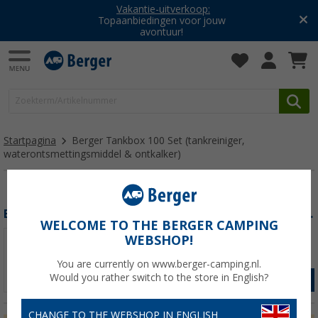
Vakantie-uitverkoop:
Topaanbiedingen voor jouw
avontuur!
Startpagina
Berger Tankbox 100 Set (tankreiniger,
waterontsmettingsmiddel & ontkalker)
Berger Tankbox 100 Set (tankreiniger, waterontsmettingsmiddel & ontkalker)
WELCOME TO THE BERGER CAMPING
WEBSHOP!
You are currently on www.berger-camping.nl.
Would you rather switch to the store in English?
GA NAAR PRODUCT
CHANGE TO THE WEBSHOP IN ENGLISH