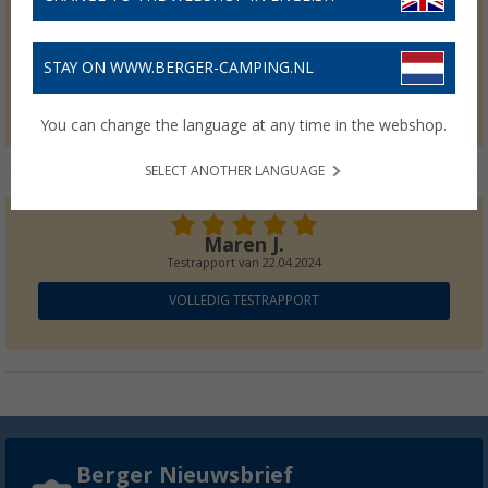
Silke D.
Testrapport van
21.12.2025
STAY ON WWW.BERGER-CAMPING.NL
VOLLEDIG TESTRAPPORT
You can change the language at any time in the webshop.
SELECT ANOTHER LANGUAGE
Maren J.
Testrapport van
22.04.2024
VOLLEDIG TESTRAPPORT
Berger Nieuwsbrief