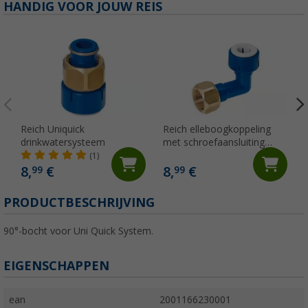
HANDIG VOOR JOUW REIS
Reich Uniquick
Reich elleboogkoppeling
drinkwatersysteem
met schroefaansluiting
R1/2"
(1)
8,
€
8,
€
99
99
PRODUCTBESCHRIJVING
90°-bocht voor Uni Quick System.
EIGENSCHAPPEN
ean
2001166230001