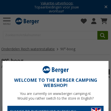
Vakantie-uitverkoop:
Topaanbiedingen voor jouw
avontuur!
Onderdelen Reich waterinstallatie
90°-boog
90°-boog
Artikelnr: 116623
WELCOME TO THE BERGER CAMPING
WEBSHOP!
You are currently on www.berger-camping.nl.
Would you rather switch to the store in English?