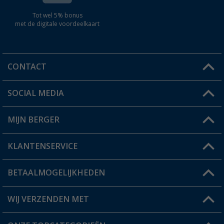
Tot wel 5% bonus
met de digitale voordeelkaart
CONTACT
SOCIAL MEDIA
Een vraag?
MIJN BERGER
Winkel vinden
KLANTENSERVICE
Mijn account
Status bestelling
BETAALMOGELIJKHEDEN
FAQ & Contact
Berger voordeelkaart
Verzendinformatie
WIJ VERZENDEN MET
Verlanglijstje
Retourneren