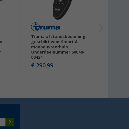
Truma afstandsbediening
Truma
n
geschikt voor Smart A
gesch
manoeuvreerhulp
manoe
r
Onderdeelnummer 60040-
onder
00424
00454
€ 290,99
€ 21