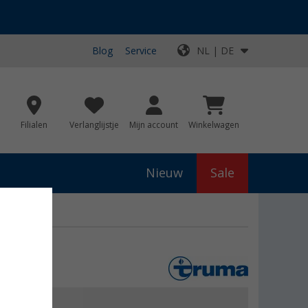
Blog
Service
NL | DE
Filialen
Verlanglijstje
Mijn account
Winkelwagen
Nieuw
Sale
js
€ 222,99