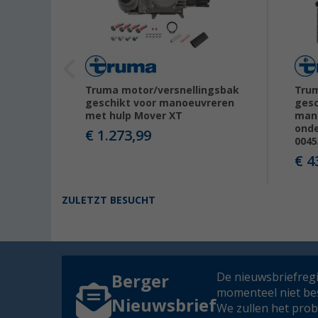
Truma motor/versnellingsbak
Trum
set 4
geschikt voor manoeuvreren
gesc
met hulp Mover XT
man
er:
ond
€ 1.273,99
0045
€ 4
ZULETZT BESUCHT
De nieuwsbriefregis
Berger
momenteel niet be
Nieuwsbrief
We zullen het pro