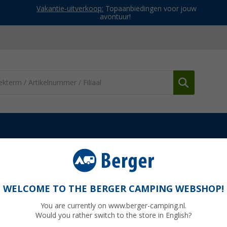
Vakantie-uitverkoop:
Topaanbiedingen voor jouw
avontuur!
erdelen Truma movers
Afstandsbediening
WELCOME TO THE BERGER CAMPING WEBSHOP!
You are currently on www.berger-camping.nl.
Would you rather switch to the store in English?
Adviespri