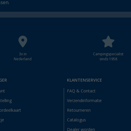
ssen.
3x in
Campingspecialist
Nederland
sinds 1958
GER
KLANTENSERVICE
unt
FAQ & Contact
telling
Verzendinformatie
ordeelkaart
Retourneren
tje
Catalogus
Dealer worden