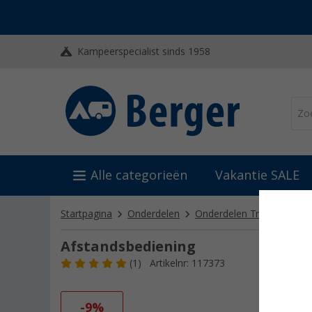
Kampeerspecialist sinds 1958
Alle categorieën
Vakantie SALE
Startpagina
Onderdelen
Onderdelen Truma
Ond
Afstandsbediening
(1)
Artikelnr: 117373
-9%