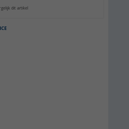
gelijk dit artikel
ICE
 TB
Haakse koppeling rood TB
FrostControl Set T
(5)
(2)
21,
€
145,- €
95
Adviesprijs 21,99 €
Adviesprijs 149,- €