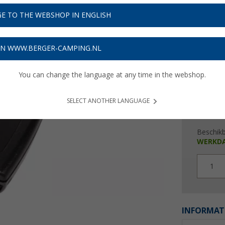
€ 2
E TO THE WEBSHOP IN ENGLISH
Prijzen inc
6,03
€ m
ON WWW.BERGER-CAMPING.NL
You can change the language at any time in the webshop.
SELECT ANOTHER LANGUAGE
Beschik
WERKD
1
INFORMAT