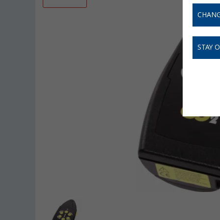
CHANG
STAY 