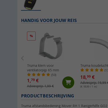
HANDIG VOOR JOUW REIS
%
Truma klem voor
Truma koudeluch
ventilatorpijp 65 mm
(1
(50)
18,
€
99
1,
€
79
Adviesprijs 19,99 
Adviesprijs 1,99 €
(€ 18,99 / 1 m)
PRODUCTBESCHRIJVING
Truma afstandsbediening Mover RH 1 Ranigerhilfe GO2