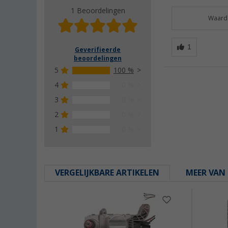
1 Beoordelingen
Waarde
Geverifieerde
beoordelingen
5
100 %
4
0 %
3
0 %
2
0 %
1
0 %
VERGELIJKBARE ARTIKELEN
MEER VAN 