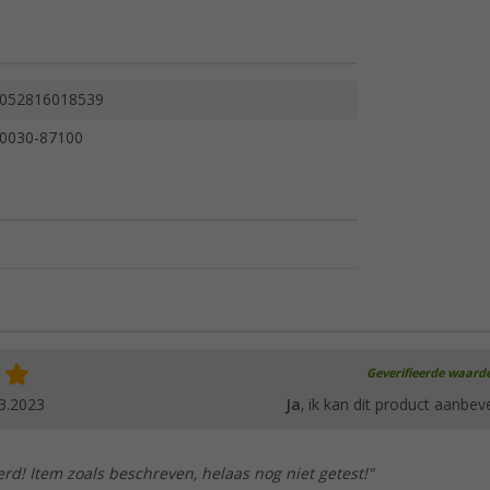
052816018539
0030-87100
Geverifieerde waard
3.2023
Ja
, ik kan dit product aanbev
erd! Item zoals beschreven, helaas nog niet getest!"