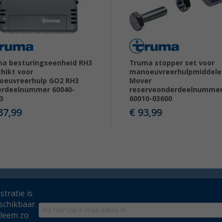
a besturingseenheid RH3
Truma stopper set voor
hikt voor
manoeuvreerhulpmiddele
oeuvreerhulp GO2 RH3
Mover
erdeelnummer 60040-
reserveonderdeelnumme
3
60010-03600
37,99
€ 93,99
tratie is
schikbaar.
bleem zo