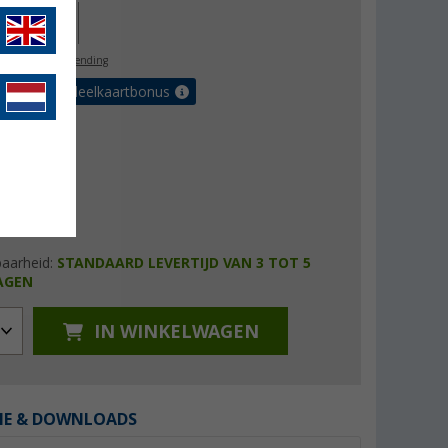
00,95
l. BTW
gratis verzending
et de voordeelkaartbonus
baarheid:
STANDAARD LEVERTIJD VAN 3 TOT 5
AGEN
IN WINKELWAGEN
IE & DOWNLOADS