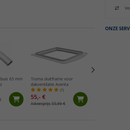
Ver
ONZE SERV
tbuis 65 mm
Truma sluitframe voor
Haakse koppeling
dakventilatie Aventa
3)
(1)
(7)
55,- €
€
14,
€
99
Adviesprijs 55,99 €