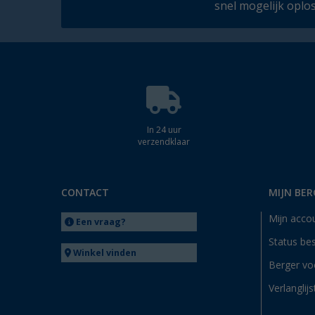
snel mogelijk oplo
In 24 uur
verzendklaar
CONTACT
MIJN BER
Mijn acco
Een vraag?
Status bes
Winkel vinden
Berger vo
Verlanglijs