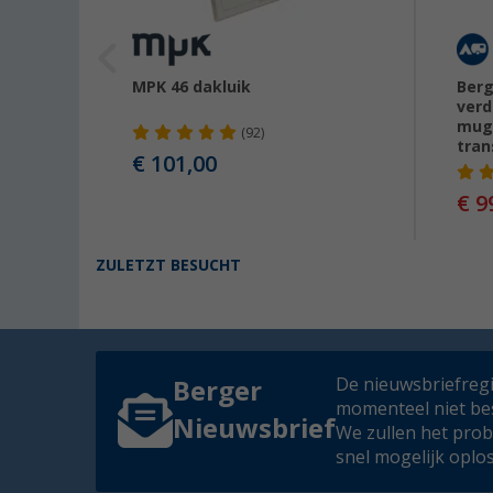
ikkap
MPK 46 dakluik
Berg
verd
mugg
(92)
tran
€ 101,00
€ 9
ZULETZT BESUCHT
De nieuwsbriefregis
Berger
momenteel niet be
Nieuwsbrief
We zullen het pro
snel mogelijk oplo