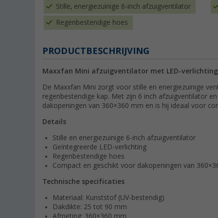
Stille, energiezuinige 6-inch afzuigventilator
Regenbestendige hoes
PRODUCTBESCHRIJVING
Maxxfan Mini afzuigventilator met LED-verlichting
De Maxxfan Mini zorgt voor stille en energiezuinige ven
regenbestendige kap. Met zijn 6 inch afzuigventilator en 
dakopeningen van 360×360 mm en is hij ideaal voor co
Details
Stille en energiezuinige 6-inch afzuigventilator
Geïntegreerde LED-verlichting
Regenbestendige hoes
Compact en geschikt voor dakopeningen van 360×
Technische specificaties
Materiaal: Kunststof (UV-bestendig)
Dakdikte: 25 tot 90 mm
Afmeting: 360×360 mm