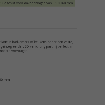
Geschikt voor dakopeningen van 360×360 mm
tilatie in badkamers of keukens onder een vaste,
geïntegreerde LED-verlichting past hij perfect in
mpacte voertuigen.
360 mm