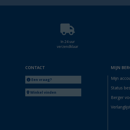
In 24 uur
verzendklaar
CONTACT
MIJN BER
Mijn acco
Een vraag?
Status bes
Winkel vinden
Berger vo
Verlanglijs