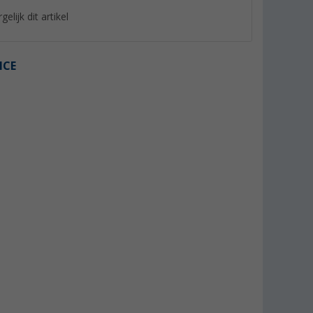
gelijk dit artikel
ICE
%
%
 lichtgrijs
Berger chenille pluizig gordijn
Sikaflex 522 Zelfkl
Dichtingsproduct 3
er dan 100)
(Meer dan 100)
Zwart
(44)
10,
€
99
24,
€
99
Adviesprijs 17,66 €
Adviesprijs 39,99 €
(€ 36,63 / 1 l)