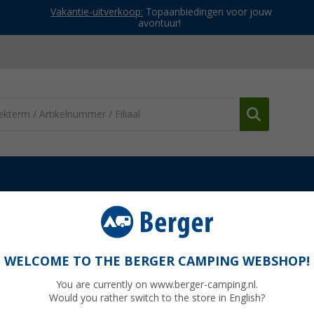
Vakantie-uitverkoop:
Topaanbiedingen voor jouw
avontuur!
Dakluiken
Airxcel Maxxfan Mini plus rookdak motorkap
k motorkap
WELCOME TO THE BERGER CAMPING WEBSHOP!
You are currently on www.berger-camping.nl.
Would you rather switch to the store in English?