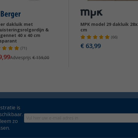
er dakluik met
MPK model 29 dakluik 28x
uisteringsrolgordijn &
cm
ennet 40 x 40 cm
(66)
sparant
€ 63,99
(71)
9,99
Adviesprijs
€ 159,00
tratie is
schikbaar.
bleem zo
ssen.