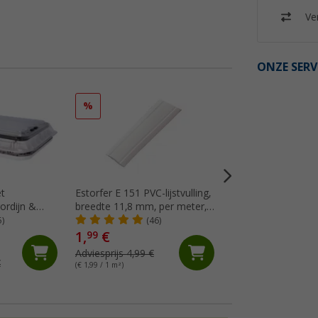
Ver
ONZE SERV
%
%
et
Estorfer E 151 PVC-lijstvulling,
Dekalin afdekmassa
ordijn &
breedte 11,8 mm, per meter,
(Me
50 cm
wit
5)
(46)
LED
1,
€
14,
€
99
99
Adviesprijs 4,99 €
Adviesprijs 17,75 €
€
(€ 1,99 / 1 m²)
(€ 48,35 / 1 l)