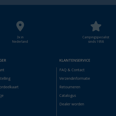
3x in
Campingspecialist
Nederland
sinds 1958
GER
KLANTENSERVICE
unt
FAQ & Contact
telling
Verzendinformatie
ordeelkaart
Retourneren
tje
Catalogus
Dealer worden