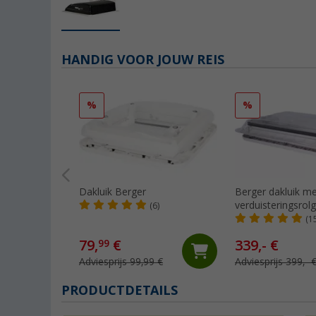
HANDIG VOOR JOUW REIS
%
%
Dakluik Berger
Berger dakluik m
verduisteringsrolg
(6)
muggennet 70 x 
(1
transparant met 
79,
€
339,- €
99
Adviesprijs 99,99 €
Adviesprijs 399,- 
PRODUCTDETAILS