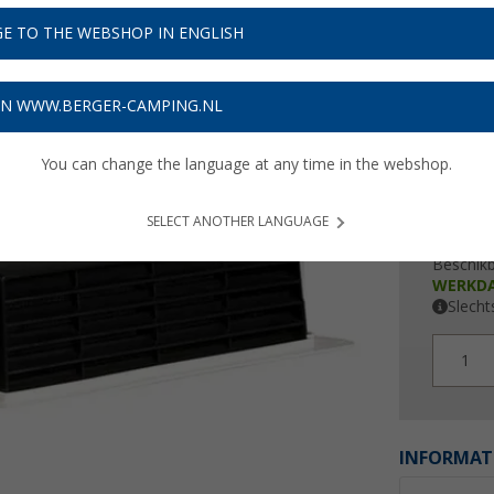
€ 1
E TO THE WEBSHOP IN ENGLISH
Prijzen inc
5,97
€ m
ON WWW.BERGER-CAMPING.NL
You can change the language at any time in the webshop.
SELECT ANOTHER LANGUAGE
Beschik
WERKD
Slecht
1
INFORMAT