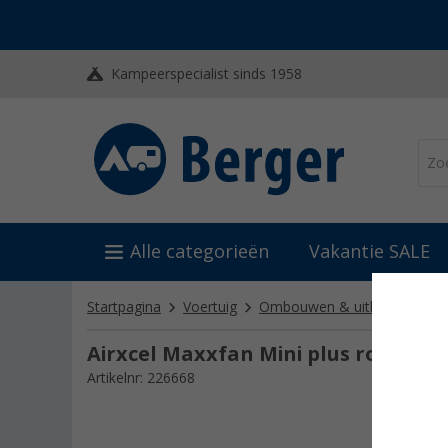
Kampeerspecialist sinds 1958
Alle categorieën
Vakantie SALE
Startpagina
Voertuig
Ombouwen & uitbouwen
Airxcel Maxxfan Mini plus rookda
Artikelnr: 226668