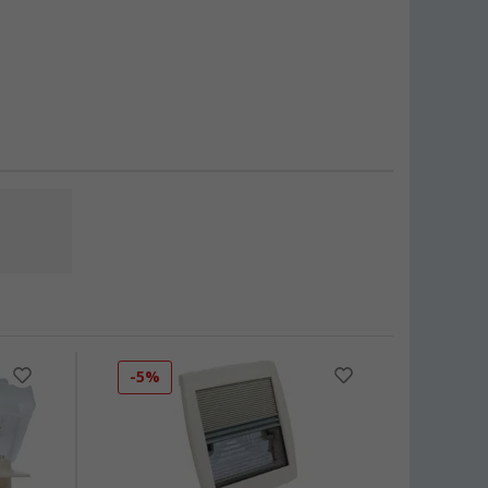
-5%
-7%