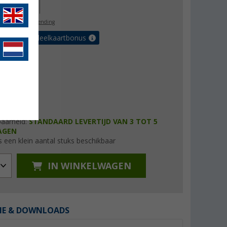
99,00
l. BTW
gratis verzending
et de voordeelkaartbonus
baarheid:
STANDAARD LEVERTIJD VAN 3 TOT 5
AGEN
s een klein aantal stuks beschikbaar
IN WINKELWAGEN
IE & DOWNLOADS