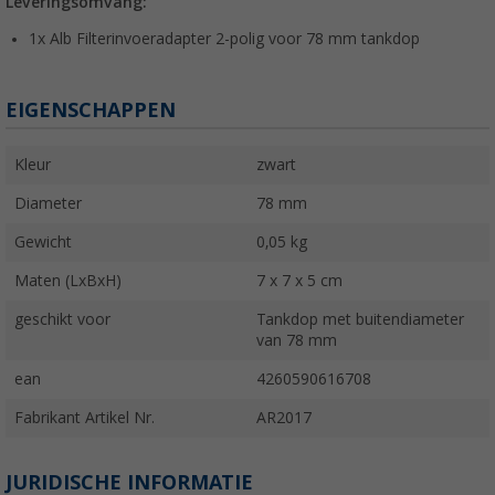
Leveringsomvang:
1x Alb Filterinvoeradapter 2-polig voor 78 mm tankdop
EIGENSCHAPPEN
Kleur
zwart
Diameter
78 mm
Gewicht
0,05 kg
Maten (LxBxH)
7 x 7 x 5 cm
geschikt voor
Tankdop met buitendiameter
van 78 mm
ean
4260590616708
Fabrikant Artikel Nr.
AR2017
JURIDISCHE INFORMATIE