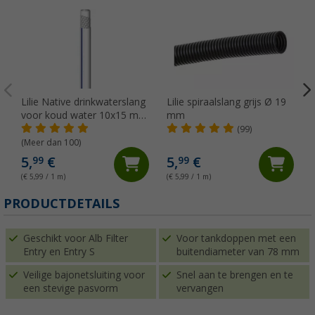
Lilie Native drinkwaterslang
Lilie spiraalslang grijs Ø 19
voor koud water 10x15 mm
mm
(per meter)
(99)
(Meer dan 100)
5,
€
5,
€
99
99
(€ 5,99 / 1 m)
(€ 5,99 / 1 m)
(
PRODUCTDETAILS
Geschikt voor Alb Filter
Voor tankdoppen met een
Entry en Entry S
buitendiameter van 78 mm
Veilige bajonetsluiting voor
Snel aan te brengen en te
een stevige pasvorm
vervangen