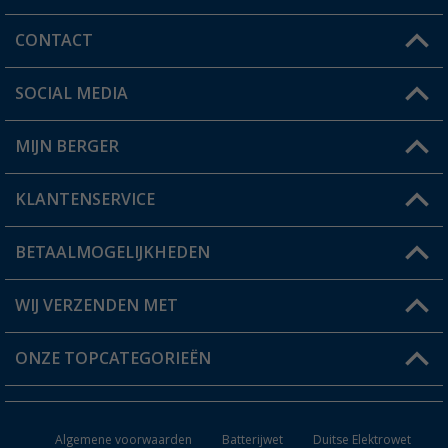
CONTACT
SOCIAL MEDIA
Een vraag?
MIJN BERGER
Winkel vinden
KLANTENSERVICE
Mijn account
Status bestelling
BETAALMOGELIJKHEDEN
FAQ & Contact
Berger voordeelkaart
Verzendinformatie
WIJ VERZENDEN MET
Verlanglijstje
Retourneren
ONZE TOPCATEGORIEËN
Catalogus
Camper en caravan accessoires
Dealer worden
Algemene voorwaarden
Batterijwet
Duitse Elektrowet