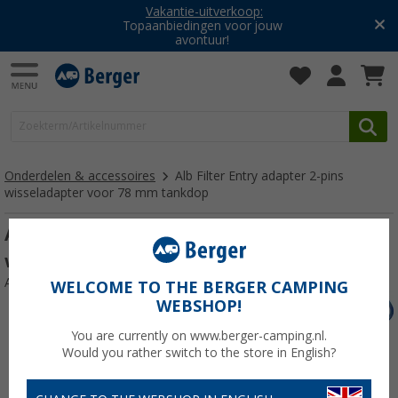
Vakantie-uitverkoop:
Topaanbiedingen voor jouw
avontuur!
Onderdelen & accessoires
Alb Filter Entry adapter 2-pins
wisseladapter voor 78 mm tankdop
Alb Filter Entry adapter 2-pins
wisseladapter voor 78 mm tankdop
Artikelnr: 839403
WELCOME TO THE BERGER CAMPING
WEBSHOP!
You are currently on www.berger-camping.nl.
Would you rather switch to the store in English?