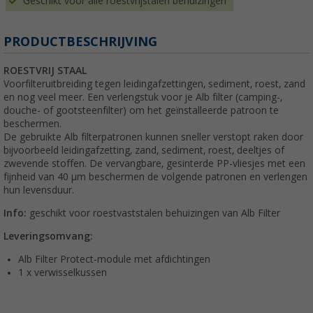
Geschikt voor alle roestvrijstalen behuizingen
PRODUCTBESCHRIJVING
ROESTVRIJ STAAL
Voorfilteruitbreiding tegen leidingafzettingen, sediment, roest, zand
en nog veel meer. Een verlengstuk voor je Alb filter (camping-,
douche- of gootsteenfilter) om het geïnstalleerde patroon te
beschermen.
De gebruikte Alb filterpatronen kunnen sneller verstopt raken door
bijvoorbeeld leidingafzetting, zand, sediment, roest, deeltjes of
zwevende stoffen. De vervangbare, gesinterde PP-vliesjes met een
fijnheid van 40 µm beschermen de volgende patronen en verlengen
hun levensduur.
Info:
geschikt voor roestvaststalen behuizingen van Alb Filter
Leveringsomvang:
Alb Filter Protect-module met afdichtingen
1 x verwisselkussen