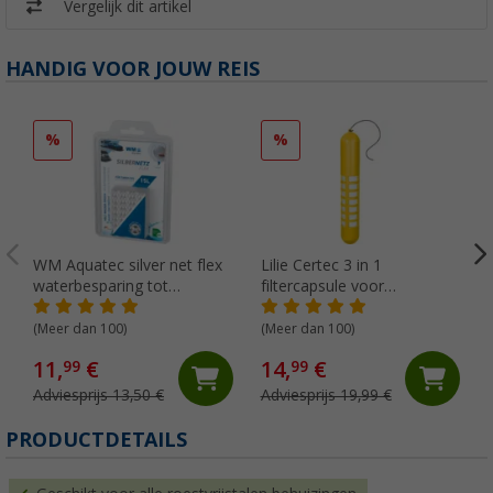
Vergelijk dit artikel
HANDIG VOOR JOUW REIS
%
%
WM Aquatec silver net flex
Lilie Certec 3 in 1
waterbesparing tot
filtercapsule voor
tankinhoud van 15 liter
zoetwaterbescherming 30
liter
(Meer dan 100)
(Meer dan 100)
11,
€
14,
€
99
99
Adviesprijs 13,50 €
Adviesprijs 19,99 €
(
PRODUCTDETAILS