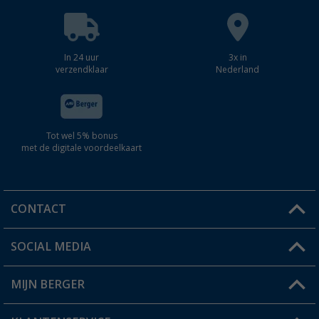
In 24 uur
3x in
verzendklaar
Nederland
Tot wel 5% bonus
met de digitale voordeelkaart
CONTACT
SOCIAL MEDIA
Een vraag?
MIJN BERGER
Winkel vinden