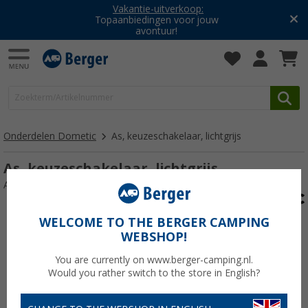
Vakantie-uitverkoop:
Topaanbiedingen voor jouw
avontuur!
Onderdelen Dometic
As, keuzeschakelaar, lichtgrijs
As, keuzeschakelaar, lichtgrijs
Artikelnr: 114303
WELCOME TO THE BERGER CAMPING
WEBSHOP!
You are currently on www.berger-camping.nl.
Would you rather switch to the store in English?