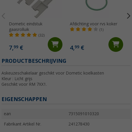
Dometic eindstuk
Afdichting voor rvs koker
gaasrolluik
(1)
(32)
7,
€
4,
€
99
99
PRODUCTBESCHRIJVING
Askeuzeschakelaar geschikt voor Dometic koelkasten
Kleur : Licht grijs
Geschikt voor RM 7XX1.
EIGENSCHAPPEN
ean
7315091010320
Fabrikant Artikel Nr.
241278430