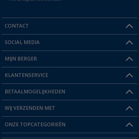
CONTACT
SOCIAL MEDIA
Een vraag?
MIJN BERGER
Winkel vinden
KLANTENSERVICE
Mijn account
Status bestelling
BETAALMOGELIJKHEDEN
FAQ & Contact
Berger voordeelkaart
Verzendinformatie
WIJ VERZENDEN MET
Verlanglijstje
Retourneren
ONZE TOPCATEGORIEËN
Catalogus