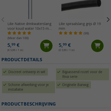
Lilie Native drinkwaterslang
Lilie spiraalslang grijs Ø 19
voor koud water 10x15 mm
mm
(per meter)
(99)
(Meer dan 100)
5,
€
5,
€
99
99
(€ 5,99 / 1 m)
(€ 5,99 / 1 m)
(
PRODUCTDETAILS
Discreet ontwerp in wit
Bijpassend rozet voor de
Riva serie
Schone afwerking voor je
Originele Barwig
installatie
PRODUCTBESCHRIJVING