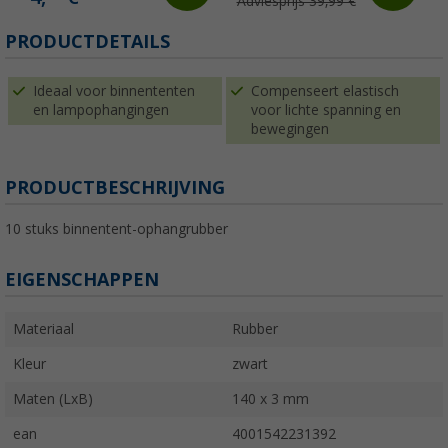
Adviesprijs 39,99 €
PRODUCTDETAILS
Ideaal voor binnententen
Compenseert elastisch
en lampophangingen
voor lichte spanning en
bewegingen
PRODUCTBESCHRIJVING
10 stuks binnentent-ophangrubber
EIGENSCHAPPEN
Materiaal
Rubber
Kleur
zwart
Maten (LxB)
140 x 3 mm
ean
4001542231392