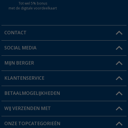
Tot wel 5% bonus
met de digitale voordeelkaart
CONTACT
SOCIAL MEDIA
Een vraag?
MIJN BERGER
Winkel vinden
KLANTENSERVICE
Mijn account
Status bestelling
BETAALMOGELIJKHEDEN
FAQ & Contact
Berger voordeelkaart
Verzendinformatie
WIJ VERZENDEN MET
Verlanglijstje
Retourneren
ONZE TOPCATEGORIEËN