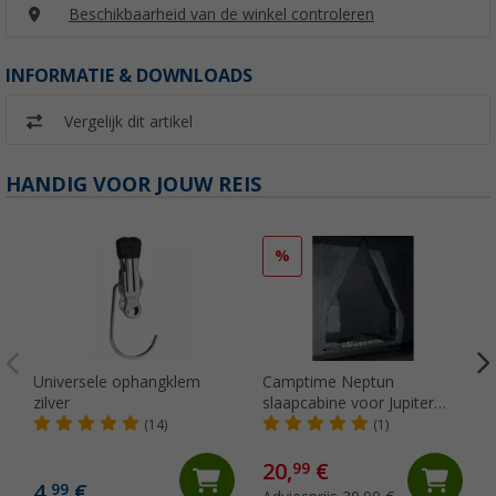
Beschikbaarheid van de winkel controleren
INFORMATIE & DOWNLOADS
Vergelijk dit artikel
HANDIG VOOR JOUW REIS
%
Universele ophangklem
Camptime Neptun
zilver
slaapcabine voor Jupiter
busluifel
(14)
(1)
20,
€
99
4,
€
99