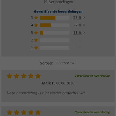
€ 8,99
19 Beoordelingen
vanaf
Adviesprijs
€ 10,99
Geverifieerde beoordelingen
5
53 %
4
37 %
3
11 %
2
0 %
1
0 %
Laatste
Sorteer:
Geverifieerde waardering
Maik L.
06.06.2026
Deze beoordeling is niet verder onderbouwd.
Geverifieerde waardering