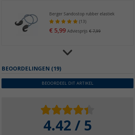
Berger Sandostop rubber elastiek
(13)
€ 5,99
Adviesprijs
€ 7,99
Berger veiligheidsgordel plus
BEOORDELINGEN
(19)
(82)
€ 44,99
BEOORDEEL DIT ARTIKEL
Adviesprijs
€ 54,99
4.42 / 5
Berger polypropyleen spanlijn
(69)