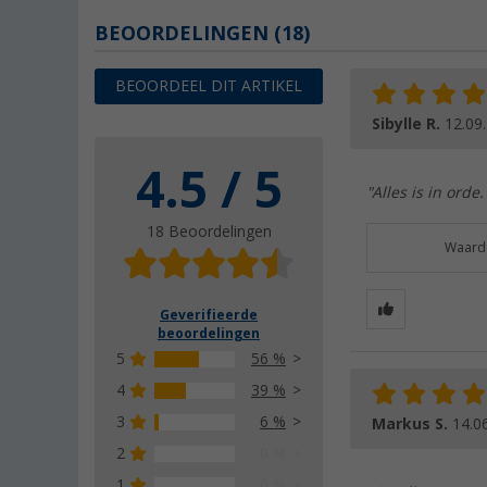
BEOORDELINGEN
(18)
BEOORDEEL DIT ARTIKEL
Sibylle R.
12.09
4.5 / 5
"Alles is in orde
18 Beoordelingen
Waarde
Geverifieerde
beoordelingen
5
56 %
4
39 %
3
6 %
Markus S.
14.0
2
0 %
1
0 %