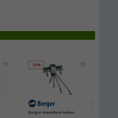
-22%
-20
Berger meerdere haken
Berge
stuks