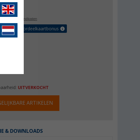
,99
l. BTW
plus verzendkosten
r tot 5% voordeelkaartbonus
baarheid:
UITVERKOCHT
ELIJKBARE ARTIKELEN
IE & DOWNLOADS