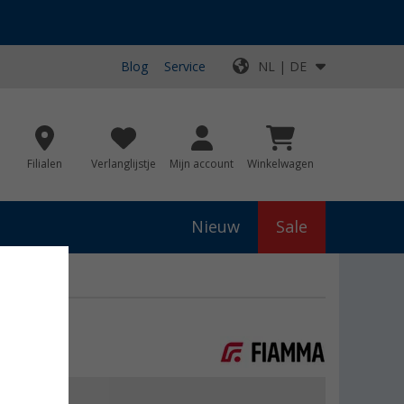
Blog
Service
NL | DE
Filialen
Verlanglijstje
Mijn account
Winkelwagen
Nieuw
Sale
js
€ 11,50