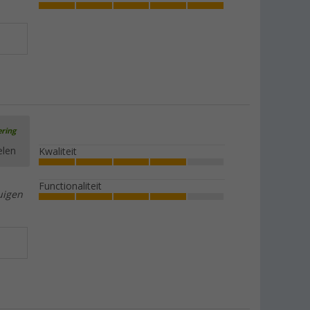
ering
elen
Kwaliteit
Functionaliteit
uigen