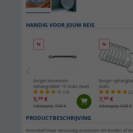
HANDIG VOOR JOUW REIS
%
%
Berger binnentent-
Berger ophanghak
ophangrubber 10 stuks zwart
stuks
(19)
(2
5,
€
7,
€
99
99
Adviesprijs 7,99 €
Adviesprijs 9,99 €
PRODUCTBESCHRIJVING
Innovatief maar eenvoudig accessoire om borden of and