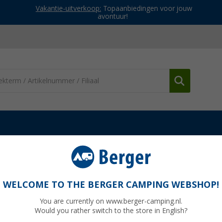
Vakantie-uitverkoop:
Topaanbiedingen voor jouw
avontuur!
ugels & bevestigingen
Fiamma Omni Stop
WELCOME TO THE BERGER CAMPING WEBSHOP!
You are currently on www.berger-camping.nl.
Would you rather switch to the store in English?
Adviespri