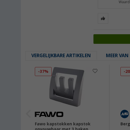
Waarde
VERGELIJKBARE ARTIKELEN
MEER VAN 
-37%
-2
2
Fawo kapstokken kapstok
Berg
opvouwbaar met 3 haken