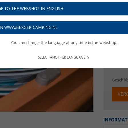
€ 8
E TO THE WEBSHOP IN ENGLISH
Prijzen inc
Verzeke
ON WWW.BERGER-CAMPING.NL
You can change the language at any time in the webshop.
SELECT ANOTHER LANGUAGE
Beschik
VERG
INFORMAT