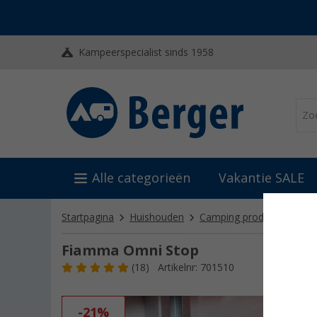
Kampeerspecialist sinds 1958
Alle categorieën
Vakantie SALE
Startpagina
Huishouden
Camping produkten
Be
Fiamma Omni Stop
(18)
Artikelnr: 701510
-21%