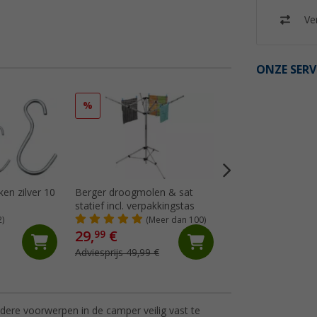
Ver
ONZE SERV
%
%
en zilver 10
Berger droogmolen & sat
Berger opvouwba
statief incl. verpakkingstas
siliconen met handv
nieuw
2)
(Meer dan 100)
(Me
29,
€
10,
€
99
99
Adviesprijs 49,99 €
Adviesprijs 19,99 €
ere voorwerpen in de camper veilig vast te