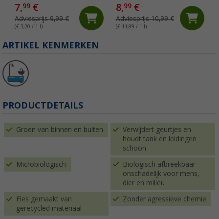
7,
€
8,
€
99
99
Adviesprijs 9,99 €
Adviesprijs 10,99 €
(€ 3,20 / 1 l)
(€ 11,99 / 1 l)
(
ARTIKEL KENMERKEN
PRODUCTDETAILS
Groen van binnen en buiten
Verwijdert geurtjes en
houdt tank en leidingen
schoon
Microbiologisch
Biologisch afbreekbaar -
onschadelijk voor mens,
dier en milieu
Fles gemaakt van
Zonder agressieve chemie
gerecycled materiaal