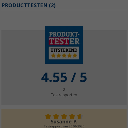
Berger WC Soft toiletpapier (4 rollen)
PRODUCTTESTEN (2)
(
Over
100)
€ 2,99
Adviesprijs
€ 3,99
Berger Eco Clean spoelwaterconcentraat 1 l
(12)
€ 14,99
Adviesprijs
€ 18,99
4.55
/ 5
2
Testrapporten
Susanne P.
Testrapport van
26.06.2025