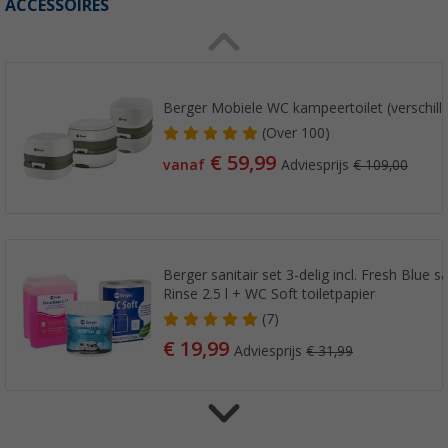
ACCESSOIRES
Berger Mobiele WC kampeertoilet (verschil
(
Over
100)
€ 59,99
vanaf
Adviesprijs
€ 109,00
Berger sanitair set 3-delig incl. Fresh Blue 
Rinse 2.5 l + WC Soft toiletpapier
(7)
€ 19,99
Adviesprijs
€ 31,99