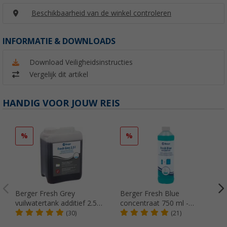
Beschikbaarheid van de winkel controleren
INFORMATIE & DOWNLOADS
Download Veiligheidsinstructies
Vergelijk dit artikel
HANDIG VOOR JOUW REIS
%
%
Berger Fresh Grey
Berger Fresh Blue
vuilwatertank additief 2.5
concentraat 750 ml -
liter
Sanitair additief voor de
(30)
(21)
fecaliëntank