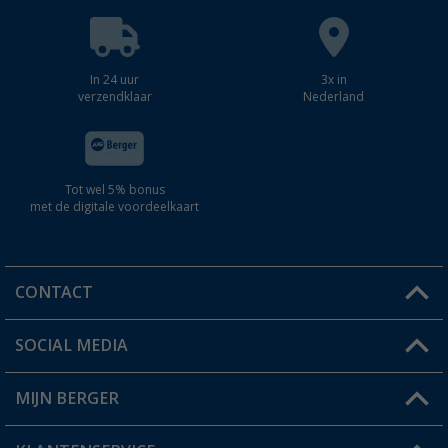
In 24 uur
3x in
verzendklaar
Nederland
Tot wel 5% bonus
met de digitale voordeelkaart
CONTACT
SOCIAL MEDIA
Een vraag?
MIJN BERGER
Winkel vinden