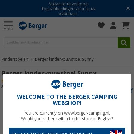
Vakantie-uitverkoop:
Topaanbiedingen voor jouw
avontuur!
Kinderstoelen
Berger kindervouwstoel Sunny
Berger kindervouwstoel Sunny
(7)
Artikelnr: 730110
WELCOME TO THE BERGER CAMPING
WEBSHOP!
You are currently on www.berger-camping.nl.
Would you rather switch to the store in English?