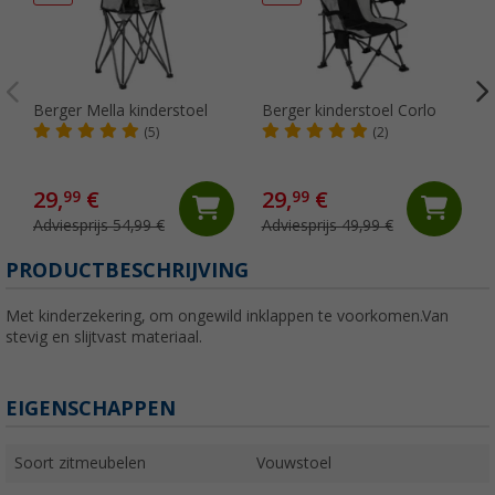
Berger Mella kinderstoel
Berger kinderstoel Corlo
O
(5)
(2)
29,
€
29,
€
99
99
Adviesprijs 54,99 €
Adviesprijs 49,99 €
PRODUCTBESCHRIJVING
Met kinderzekering, om ongewild inklappen te voorkomen.Van
stevig en slijtvast materiaal.
EIGENSCHAPPEN
Soort zitmeubelen
Vouwstoel