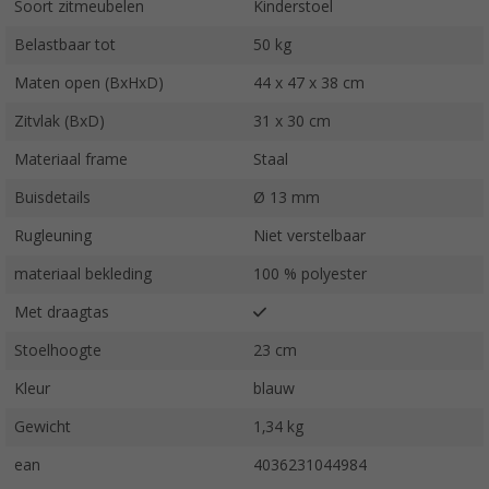
Soort zitmeubelen
Kinderstoel
Belastbaar tot
50 kg
Maten open (BxHxD)
44 x 47 x 38 cm
Zitvlak (BxD)
31 x 30 cm
Materiaal frame
Staal
Buisdetails
Ø 13 mm
Rugleuning
Niet verstelbaar
materiaal bekleding
100 % polyester
Met draagtas
Stoelhoogte
23 cm
Kleur
blauw
Gewicht
1,34 kg
ean
4036231044984