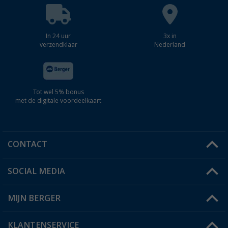
In 24 uur
3x in
verzendklaar
Nederland
Tot wel 5% bonus
met de digitale voordeelkaart
CONTACT
SOCIAL MEDIA
Een vraag?
MIJN BERGER
Winkel vinden
KLANTENSERVICE
Mijn account