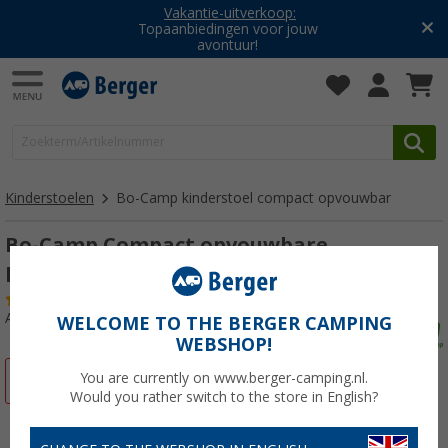
Vakantie-uitverkoop:
Topaanbiedingen voor jouw
avontuur!
Kinderstoelen
Bo-Camp kinderstoel compact opvouwbar
Bo-Camp Compact opvouwbare
kinderstoel grijs
(6)
Artikelnr: 738420
WELCOME TO THE BERGER CAMPING
WEBSHOP!
You are currently on www.berger-camping.nl.
-10%
Would you rather switch to the store in English?