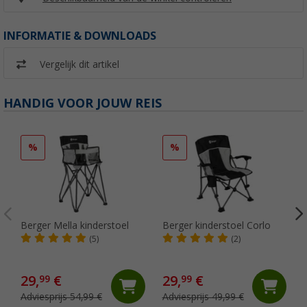
INFORMATIE & DOWNLOADS
Vergelijk dit artikel
HANDIG VOOR JOUW REIS
%
%
Berger Mella kinderstoel
Berger kinderstoel Corlo
O
(5)
(2)
29,
€
29,
€
99
99
Adviesprijs 54,99 €
Adviesprijs 49,99 €