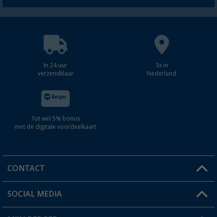
In 24 uur
3x in
verzendklaar
Nederland
Tot wel 5% bonus
met de digitale voordeelkaart
CONTACT
SOCIAL MEDIA
Een vraag?