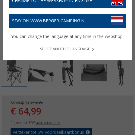
CHANGE TO THE WEBSHOP IN ENGLISH
STAY ON WWW.BERGER-CAMPING.NL
You can change the language at any time in the webshop.
SELECT ANOTHER LANGUAGE
Adviesprijs
€ 72,95
€ 64,99
Prijzen incl. BTW
gratis verzending
Verzeker tot 5% voordeelkaartbonus