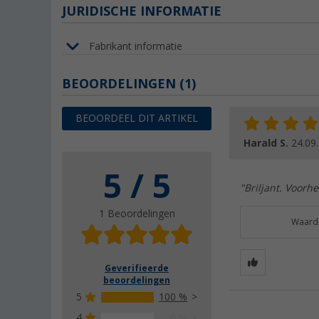
JURIDISCHE INFORMATIE
Fabrikant informatie
BEOORDELINGEN
(1)
BEOORDEEL DIT ARTIKEL
Harald S.
24.09
5 / 5
"Briljant. Voorh
1 Beoordelingen
Waarde
Geverifieerde
beoordelingen
5
100 %
4
0 %