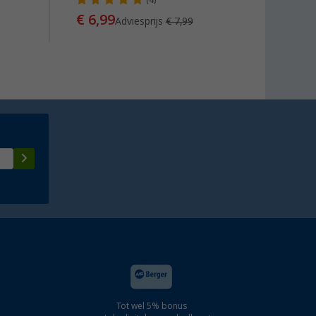
(4)
€ 6,99
€ 14
Adviesprijs
€ 7,99
Tot wel 5% bonus