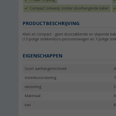
Compact ontwerp zonder doorhangende kabel
PRODUCTBESCHRIJVING
Klein en compact - geen doorzakkende en slepende kabe
(13-polige stekkerdoos-persoonswagen en 7-polige stek
EIGENSCHAPPEN
Soort aanhangertechniek
A
Insteekvoorziening
7
uitvoering
S
Materiaal
K
ean
8