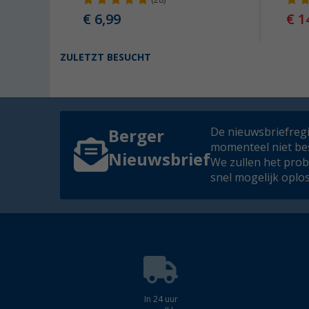
(28)
€ 6,99
€ 1
99
ZULETZT BESUCHT
De nieuwsbriefregis
Berger
momenteel niet be
Nieuwsbrief
We zullen het pro
snel mogelijk oplo
In 24 uur