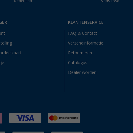
Nederland
sinds 1958
GER
KLANTENSERVICE
unt
FAQ & Contact
telling
Verzendinformatie
ordeelkaart
Retourneren
tje
Catalogus
Dealer worden