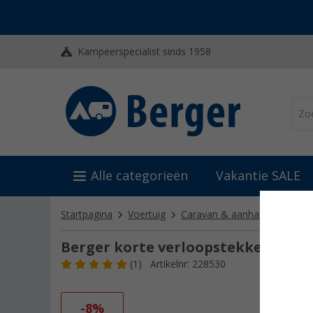
Kampeerspecialist sinds 1958
Alle categorieën
Vakantie SALE
Startpagina
Voertuig
Caravan & aanhanger techni
Berger korte verloopstekker
(1)
Artikelnr: 228530
-8%