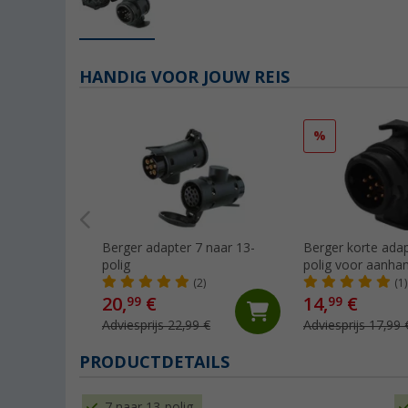
HANDIG VOOR JOUW REIS
%
Berger adapter 7 naar 13-
Berger korte adap
polig
polig voor aanh
(2)
(1)
20,
€
14,
€
99
99
Adviesprijs 22,99 €
Adviesprijs 17,99 
PRODUCTDETAILS
7 naar 13-polig