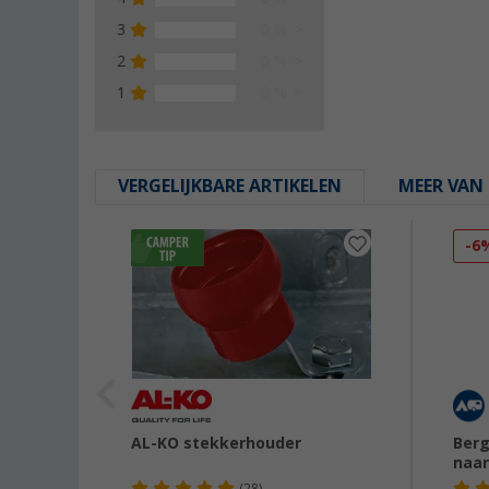
3
0 %
2
0 %
1
0 %
VERGELIJKBARE ARTIKELEN
MEER VAN 
-6
er 7-
AL-KO stekkerhouder
Berg
naar