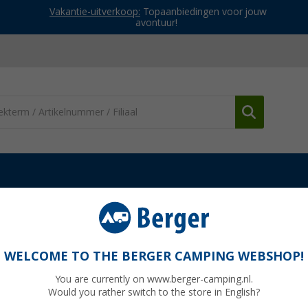
Vakantie-uitverkoop:
Topaanbiedingen voor jouw
avontuur!
ek
Aanhanger elektra
Berger korte verloopstekker
WELCOME TO THE BERGER CAMPING WEBSHOP!
You are currently on www.berger-camping.nl.
Would you rather switch to the store in English?
Adviespri