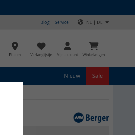
Blog
Service
NL | DE
Filialen
Verlanglijstje
Mijn account
Winkelwagen
Nieuw
Sale
js
€ 22,99