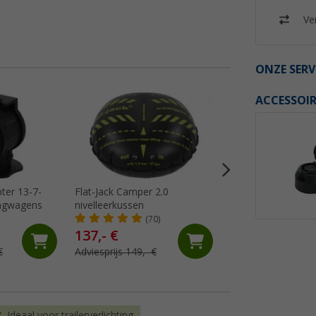
Ver
ONZE SERV
ACCESSOIR
%
ter 13-7-
Flat-Jack Camper 2.0
Berger caravan vo
angwagens
nivelleerkussen
tot 1.500 kg
(70)
(61)
137,- €
89,
€
99
€
Adviesprijs 149,- €
Adviesprijs 159,- €
Ideaal voor trailerverlichting