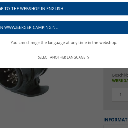
€ 2
E TO THE WEBSHOP IN ENGLISH
Prijzen inc
Verzeke
ON WWW.BERGER-CAMPING.NL
You can change the language at any time in the webshop.
SELECT ANOTHER LANGUAGE
Beschik
WERKD
1
INFORMAT