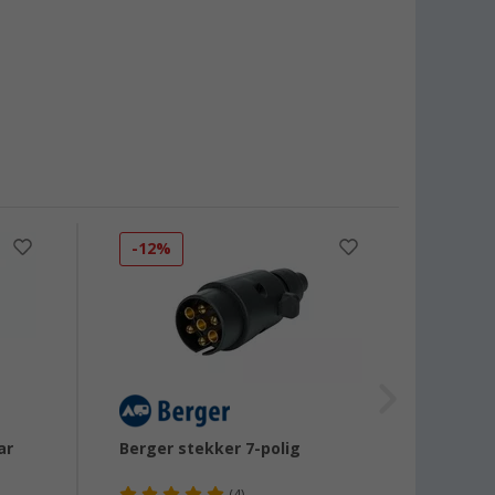
-12%
-6%
ar
Berger stekker 7-polig
Berge
polig