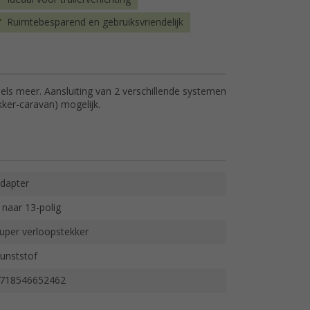
Ruimtebesparend en gebruiksvriendelijk
ls meer. Aansluiting van 2 verschillende systemen
ker-caravan) mogelijk.
dapter
 naar 13-polig
uper verloopstekker
unststof
718546652462