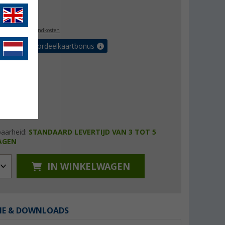
0,99
l. BTW
plus verzendkosten
r tot 5% voordeelkaartbonus
baarheid:
STANDAARD LEVERTIJD VAN 3 TOT 5
AGEN
IN WINKELWAGEN
IE & DOWNLOADS