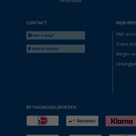
verzendklaar
CONTACT
MIJN BER
Mijn acco
Een vraag?
Status bes
Winkel vinden
Berger vo
Verlanglijs
BETAALMOGELIJKHEDEN