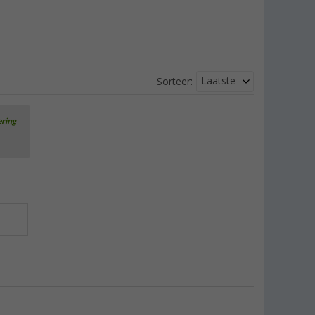
Laatste
Sorteer:
ering