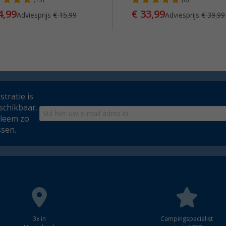
(15)
(6)
4,99
€ 33,99
Adviesprijs
€ 15,99
Adviesprijs
€ 39,99
tratie is
schikbaar.
bleem zo
ssen.
3x in
Campingspecialist