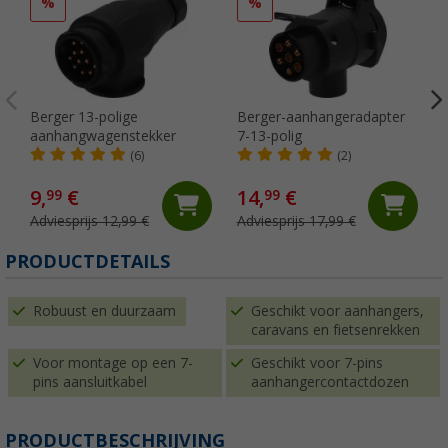
%
%
Berger 13-polige
Berger-aanhangeradapter
aanhangwagenstekker
7-13-polig
(6)
(2)
9,
€
14,
€
99
99
Adviesprijs 12,99 €
Adviesprijs 17,99 €
PRODUCTDETAILS
Robuust en duurzaam
Geschikt voor aanhangers,
caravans en fietsenrekken
Voor montage op een 7-
Geschikt voor 7-pins
pins aansluitkabel
aanhangercontactdozen
PRODUCTBESCHRIJVING