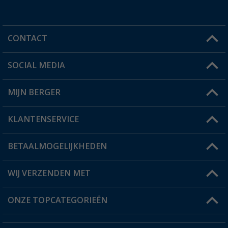
CONTACT
SOCIAL MEDIA
Een vraag?
MIJN BERGER
Winkel vinden
KLANTENSERVICE
Mijn account
Status bestelling
BETAALMOGELIJKHEDEN
FAQ & Contact
Berger voordeelkaart
Verzendinformatie
WIJ VERZENDEN MET
Verlanglijstje
Retourneren
ONZE TOPCATEGORIEËN
Catalogus