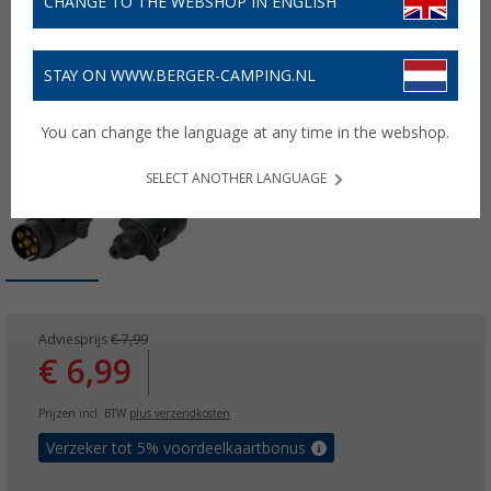
CHANGE TO THE WEBSHOP IN ENGLISH
STAY ON WWW.BERGER-CAMPING.NL
You can change the language at any time in the webshop.
SELECT ANOTHER LANGUAGE
Adviesprijs
€ 7,99
€ 6,99
Prijzen incl. BTW
plus verzendkosten
Verzeker tot 5% voordeelkaartbonus