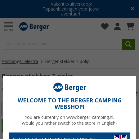
Vakantie-uitverkoop:
Topaanbiedingen voor jouw
avontuur!
Aanhanger elektra
Berger stekker 7-polig
Berger stekker 7-polig
(4)
Artikelnr: 228490
WELCOME TO THE BERGER CAMPING
WEBSHOP!
-12%
You are currently on www.berger-camping.nl.
Would you rather switch to the store in English?