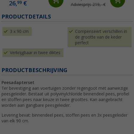
26,
€
99
Adviesprijs 219,- €
PRODUCTDETAILS
3 x 90 cm
Compenseert verschillen in
de grootte van de keder
perfect
Verkrijgbaar in twee diktes
PRODUCTBESCHRIJVING
Peesadapterset
Ter bevestiging aan voertuigen zonder regengoot met aanwezige
peesgeleider. Bestaat uit polyvinylchloride binnendeel pees, profiel
en stoffen pees naar keuze in twee groottes. Kan aangebracht
worden aan gangbare peesgeleider.
Levering bevat: binnendeel pees, stoffen pees en 3x peesgeleider
van elk 90 cm.