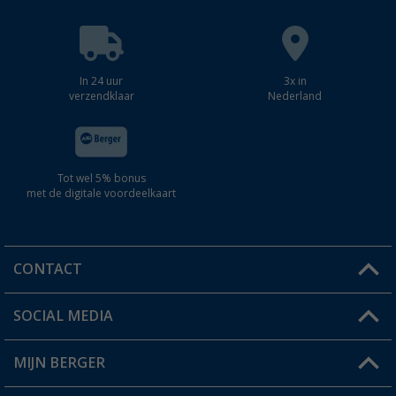
In 24 uur
3x in
verzendklaar
Nederland
Tot wel 5% bonus
met de digitale voordeelkaart
CONTACT
SOCIAL MEDIA
Een vraag?
MIJN BERGER
Winkel vinden