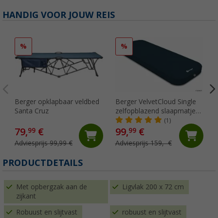
HANDIG VOOR JOUW REIS
%
%
Berger opklapbaar veldbed
Berger VelvetCloud Single
Santa Cruz
zelfopblazend slaapmatje
200x73 cm
(1)
79,
€
99,
€
99
99
Adviesprijs 99,99 €
Adviesprijs 159,- €
PRODUCTDETAILS
Met opbergzak aan de
Ligvlak 200 x 72 cm
zijkant
Robuust en slijtvast
robuust en slijtvast