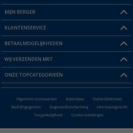
MIJN BERGER
Winkel vinden
KLANTENSERVICE
Mijn account
Status bestelling
BETAALMOGELIJKHEDEN
FAQ & Contact
Berger voordeelkaart
Verzendinformatie
WIJ VERZENDEN MET
Verlanglijstje
Retourneren
ONZE TOPCATEGORIEËN
Catalogus
Camper en caravan accessoires
Dealer worden
Algemene voorwaarden
Batterijwet
Duitse Elektrowet
Keukenaccessoires
Bedrijfsgegevens
Gegevensbescherming
Herroepingsrecht
Toegankelijkheid
Cookie-instellingen
Campingmeubilair
Campingtoiletten