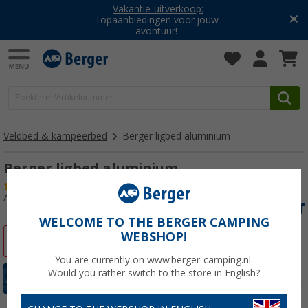
Vakantie-uitverkoop:
Topaanbiedingen voor jouw
avontuur!
Veldbed & kampeerbed
Berger ligbed aluminium
Berger ligbed aluminium
(
Over
100)
Artikelnr: 729980
WELCOME TO THE BERGER CAMPING
WEBSHOP!
-44%
You are currently on www.berger-camping.nl.
Would you rather switch to the store in English?