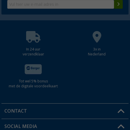
In 24 uur
3x in
verzendklaar
Nederland
Tot wel 5% bonus
met de digitale voordeelkaart
CONTACT
SOCIAL MEDIA
Een vraag?