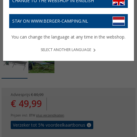
CHANGE TO THE WEBSHOP IN ENGLISH
STAY ON WWW.BERGER-CAMPING.NL
You can change the language at any time in the webshop.
SELECT ANOTHER LANGUAGE
Adviesprijs
€ 89,99
€ 49,99
Prijzen incl. BTW
plus verzendkosten
Verzeker tot 5% voordeelkaartbonus