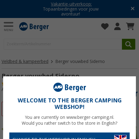
Vakantie-uitverkoop:
Topaanbiedingen voor jouw
avontuur!
Veldbed & kampeerbed
Berger vouwbed Siderno
Berger vouwbed Siderno
(12)
Artikelnr: 732260
WELCOME TO THE BERGER CAMPING
WEBSHOP!
-10%
You are currently on www.berger-camping.nl.
Would you rather switch to the store in English?