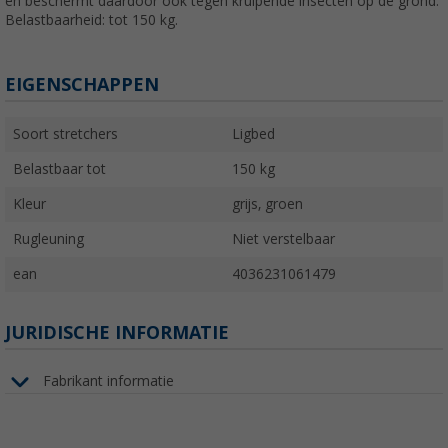
en beschermt daardoor ook tegen kruipende insecten op de grond.
Belastbaarheid: tot 150 kg.
EIGENSCHAPPEN
Soort stretchers
Ligbed
Belastbaar tot
150 kg
Kleur
grijs, groen
Rugleuning
Niet verstelbaar
ean
4036231061479
JURIDISCHE INFORMATIE
Fabrikant informatie