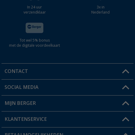
In 24 uur
3x in
verzendklaar
Nederland
Tot wel 5% bonus
met de digitale voordeelkaart
CONTACT
SOCIAL MEDIA
Een vraag?
MIJN BERGER
Winkel vinden
KLANTENSERVICE
Mijn account
Status bestelling