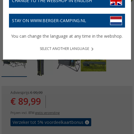
CHANGE TO THE WEBSHOP IN ENGLISH
STAY ON WWW.BERGER-CAMPING.NL
You can change the language at any time in the webshop.
SELECT ANOTHER LANGUAGE
Adviesprijs
€ 99,99
€ 89,99
Prijzen incl. BTW
gratis verzending
Verzeker tot 5% voordeelkaartbonus