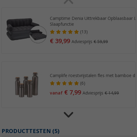
Camptime Denia Uittrekbaar Opblaasbaar 
Slaapfunctie
(13)
€ 39,99
Adviesprijs
€ 59,99
Camplife roestvrijstalen fles met bamboe d
(6)
€ 7,99
vanaf
Adviesprijs
€ 14,99
Berger hoogteverstelling voor Livenza tafel
PRODUCTTESTEN (5)