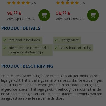
115 x 75 cm
70 x 70 cm
(74)
(84)
99,
€
59,
€
99
99
Adviesprijs 119,- €
Adviesprijs 69,99 €
PRODUCTDETAILS
Tafelblad in houtlook
Lichtgewicht
tafelpoten die individueel in
Belastbaar tot 30 kg
hoogte verstelbaar zijn
PRODUCTBESCHRIJVING
De tafel Livenza overtuigt door een hoge stabiliteit ondanks het
lage gewicht. Het is verkrijgbaar in twee verschillende uitvoeringen.
Het uiterlijk van de tafel wordt gecompleteerd door de elegante,
afgeronde hoeken. Het lage gewicht verhoogt de mobiliteit en de
individueel in hoogte verstelbare poten kunnen eenvoudig worden
aangepast aan oneffenheden in de vloer.