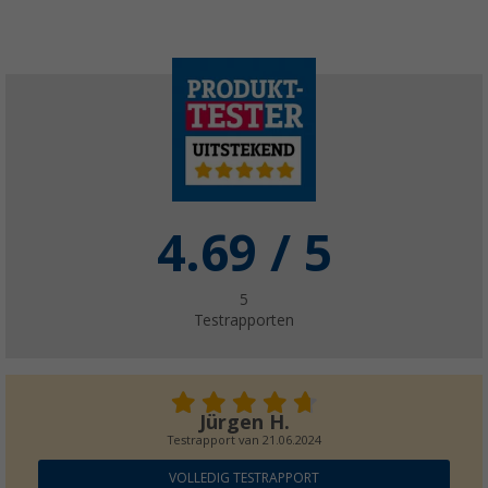
(1)
€ 6,99
€ 8,99
Berger French Press Maker 600 ml koffieze
kopjes
€ 11,99
Adviesprijs
€ 14,99
4.69
/ 5
5
Testrapporten
Berger Kynne polypropyleen serviesset 16-d
personen
(
Over
100)
Jürgen H.
€ 29,99
Adviesprijs
€ 49,99
Testrapport van
21.06.2024
VOLLEDIG TESTRAPPORT