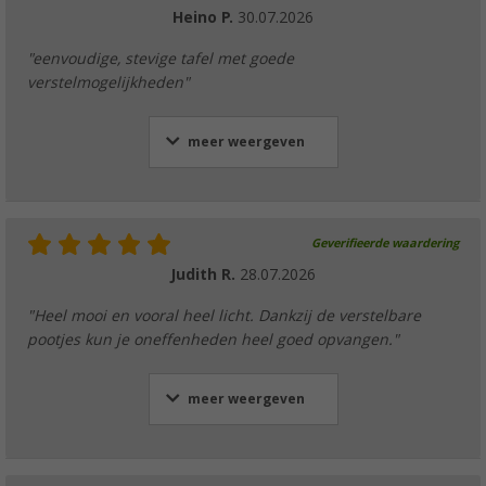
€ 6,99
Adviesprijs
€ 10,99
Heino P.
30.07.2026
"eenvoudige, stevige tafel met goede
verstelmogelijkheden"
Berger Livenza bank
meer weergeven
(18)
€ 54,99
Adviesprijs
€ 59,99
Geverifieerde waardering
Judith R.
28.07.2026
"Heel mooi en vooral heel licht. Dankzij de verstelbare
pootjes kun je oneffenheden heel goed opvangen."
meer weergeven