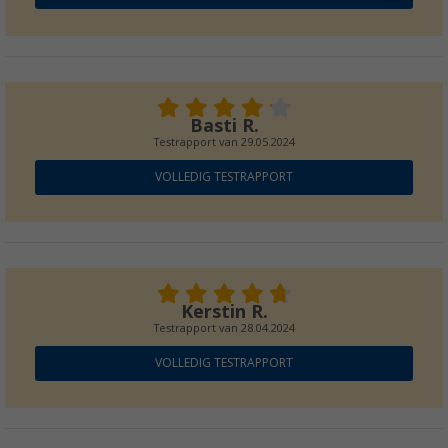
Berger Slimline klapstoel
(
Over
100)
€ 69,99
Adviesprijs
€ 99,99
Basti R.
Testrapport van
29.05.2024
VOLLEDIG TESTRAPPORT
Berger Silenza opaal glazen servies 16-deli
(6)
€ 44,99
Adviesprijs
€ 64,99
Kerstin R.
Testrapport van
28.04.2024
VOLLEDIG TESTRAPPORT
Berger Stripes acryl drinkglazen 410 / 560 ml
(3)