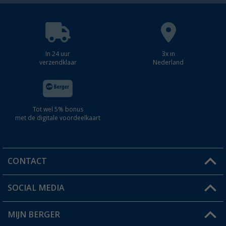
In 24 uur
3x in
verzendklaar
Nederland
Tot wel 5% bonus
met de digitale voordeelkaart
CONTACT
SOCIAL MEDIA
Een vraag?
MIJN BERGER
Winkel vinden