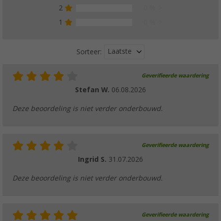
2
0 %
1
0 %
Berger waterkoker met signaalfluit zwart 2,5 
(15)
€ 12,99
Laatste
Sorteer:
Adviesprijs
€ 14,99
Geverifieerde waardering
Stefan W.
06.08.2026
Deze beoordeling is niet verder onderbouwd.
Camplife thermo koffiebeker 600 ml mat
(4)
€ 9,99
Adviesprijs
€ 14,99
Geverifieerde waardering
Ingrid S.
31.07.2026
Deze beoordeling is niet verder onderbouwd.
Camplife thermo drinkbeker 360 ml zwart
(39)
Geverifieerde waardering