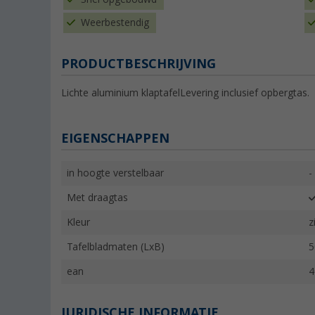
Weerbestendig
PRODUCTBESCHRIJVING
Lichte aluminium klaptafelLevering inclusief opbergtas.
EIGENSCHAPPEN
in hoogte verstelbaar
-
Met draagtas
Kleur
z
Tafelbladmaten (LxB)
5
ean
4
JURIDISCHE INFORMATIE