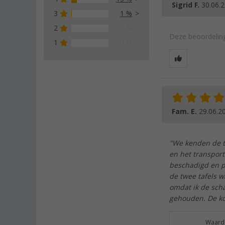
Sigrid F.
30.06.
3
1 %
2
0 %
Deze beoordeling
1
0 %
Fam. E.
29.06.2
"We kenden de t
en het transpor
beschadigd en p
de twee tafels w
omdat ik de sch
gehouden. De kor
Waarde