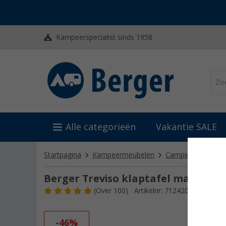
Kampeerspecialist sinds 1958
Alle categorieën
Vakantie SALE
Startpagina
Kampeermeubelen
Campingtafel
V
Berger Treviso klaptafel maat 1 50
(
Over
100)
Artikelnr: 712420
-46%