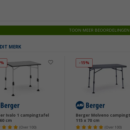
TOON MEER BEOORDELINGEN
DIT MERK
2%
-15%
er Ivalo 1 campingtafel
Berger Molveno campingt
 60 cm
115 x 70 cm
(
Over
100)
(
Over
100)