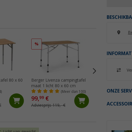
BESCHIKBA
Be
%
%
INFORMAT
Ver
tafel 80 x 60
Berger Livenza campingtafel
Berger Ivalo 2 cam
maat 1 licht 80 x 60 cm
115 x 70 cm
ONZE SERV
4)
(Meer dan 100)
(Me
99,
€
79,
€
99
99
ACCESSOIR
€
Adviesprijs 119,- €
Adviesprijs 109,- €
Licht van gewicht