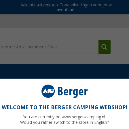
Vakantie-uitverkoop:
Topaanbiedingen voor jouw
avontuur!
ouwtafels
Berger Treviso klaptafel
 x 50 cm
WELCOME TO THE BERGER CAMPING WEBSHOP!
You are currently on www.berger-camping.nl.
Would you rather switch to the store in English?
Adviespri