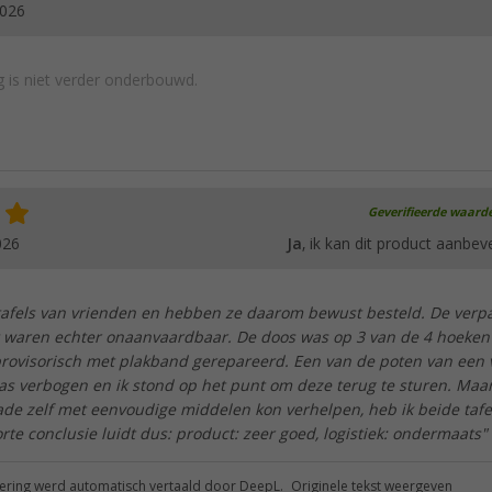
2026
 is niet verder onderbouwd.
Geverifieerde waard
026
Ja
, ik kan dit product aanbev
afels van vrienden en hebben ze daarom bewust besteld. De verp
t waren echter onaanvaardbaar. De doos was op 3 van de 4 hoeken
rovisorisch met plakband gerepareerd. Een van de poten van een 
as verbogen en ik stond op het punt om deze terug te sturen. Maa
ade zelf met eenvoudige middelen kon verhelpen, heb ik beide tafe
te conclusie luidt dus: product: zeer goed, logistiek: ondermaats"
ring werd automatisch vertaald door DeepL.
Originele tekst weergeven