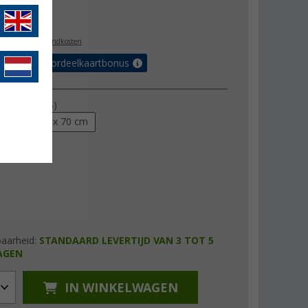
6,99
l. BTW
plus verzendkosten
r tot 5% voordeelkaartbonus
dmaten (LxB)
0 cm
70 x 70 cm
baarheid:
STANDAARD LEVERTIJD VAN 3 TOT 5
AGEN
IN WINKELWAGEN