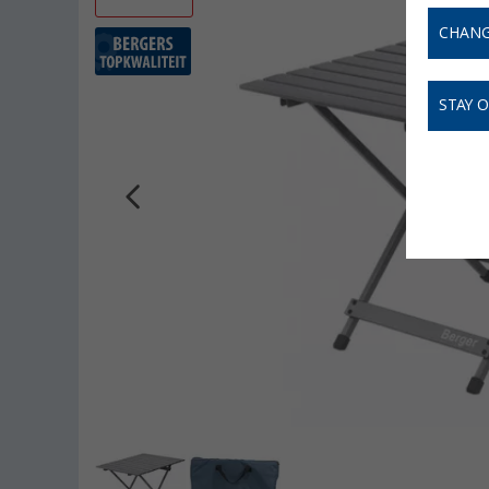
CHANG
STAY 