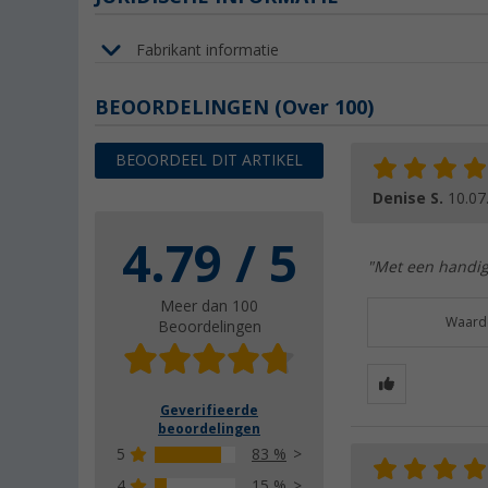
Fabrikant informatie
BEOORDELINGEN
(
Over
100)
BEOORDEEL DIT ARTIKEL
Denise S.
10.07
4.79 / 5
"Met een handig
Meer dan 100
Waarde
Beoordelingen
Geverifieerde
beoordelingen
5
83 %
4
15 %