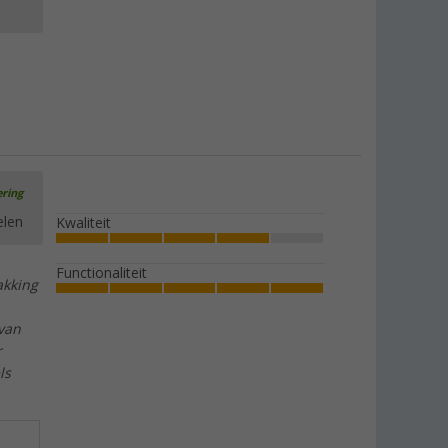
ering
elen
Kwaliteit
Functionaliteit
akking
van
r
ls