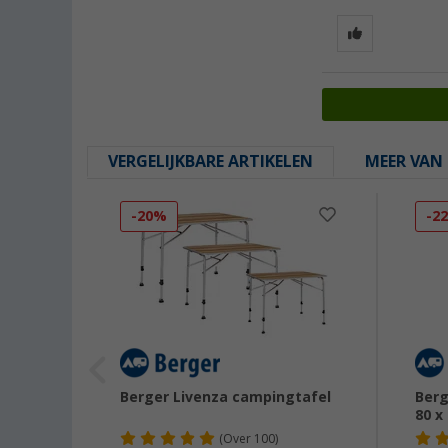
VERGELIJKBARE ARTIKELEN
MEER VAN 
-20%
-2
Berger Livenza campingtafel
Berg
cm
80 x
(
Over
100)