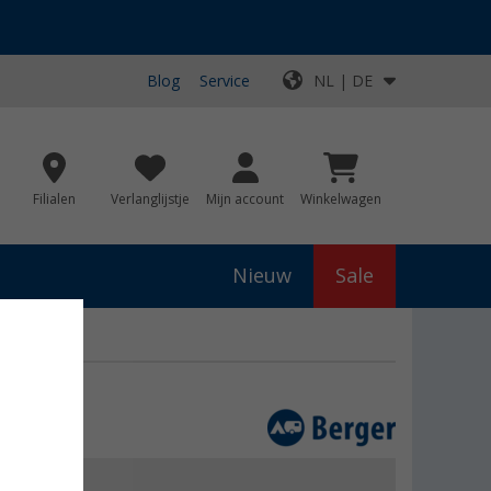
Blog
Service
NL | DE
Filialen
Verlanglijstje
Mijn account
Winkelwagen
Nieuw
Sale
js
€ 49,99