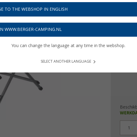
€ 2
E TO THE WEBSHOP IN ENGLISH
Prijzen inc
Verzeke
ON WWW.BERGER-CAMPING.NL
You can change the language at any time in the webshop.
Tafelbla
50 x 5
SELECT ANOTHER LANGUAGE
Beschik
WERKD
1