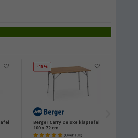
-15%
-20
afel
Berger Carry Deluxe klaptafel
Westfi
100 x 72 cm
hoogt
kampe
(
Over
100)