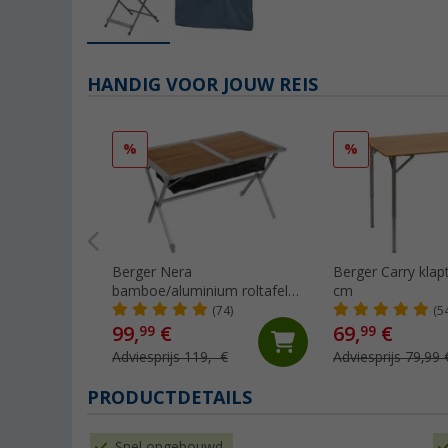
HANDIG VOOR JOUW REIS
%
%
Berger Nera
Berger Carry klap
bamboe/aluminium roltafel
cm
115 x 75 cm
(74)
(5
99,
€
69,
€
99
99
Adviesprijs 119,- €
Adviesprijs 79,99 
PRODUCTDETAILS
Snel opgebouwd